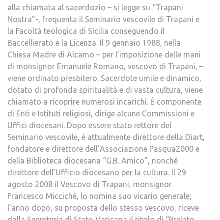
alla chiamata al sacerdozio – si legge su “Trapani
Nostra”-, frequenta il Seminario vescovile di Trapani e
la Facoltà teologica di Sicilia conseguendo il
Baccellierato e la Licenza. Il 9 gennaio 1988, nella
Chiesa Madre di Alcamo – per l’imposizione delle mani
di monsignor Emanuele Romano, vescovo di Trapani, –
viene ordinato presbitero. Sacerdote umile e dinamico,
dotato di profonda spiritualità e di vasta cultura, viene
chiamato a ricoprire numerosi incarichi. È componente
di Enti e Istituti religiosi, dirige alcune Commissioni e
Uffici diocesani. Dopo essere stato rettore del
Seminario vescovile, è attualmente direttore della Diart,
fondatore e direttore dell’Associazione Pasqua2000 e
della Biblioteca diocesana “G.B. Amico”, nonché
direttore dell’Ufficio diocesano per la cultura. Il 29
agosto 2008 il Vescovo di Trapani, monsignor
Francesco Miccichè, lo nomina suo vicario generale;
l’anno dopo, su proposta dello stesso vescovo, riceve
dalla Segreteria di Stato Vaticana il titolo di “Prelato