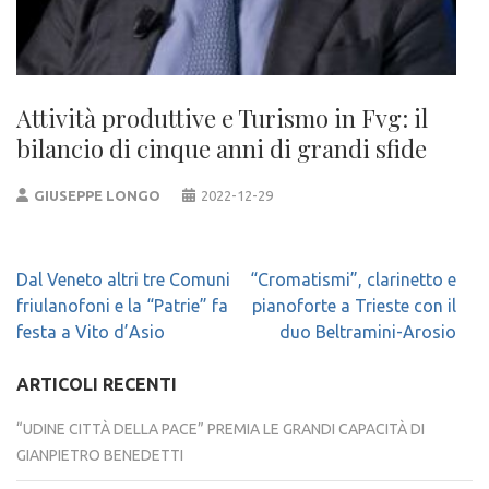
Attività produttive e Turismo in Fvg: il
bilancio di cinque anni di grandi sfide
GIUSEPPE LONGO
2022-12-29
Navigazione
Dal Veneto altri tre Comuni
“Cromatismi”, clarinetto e
articoli
friulanofoni e la “Patrie” fa
pianoforte a Trieste con il
festa a Vito d’Asio
duo Beltramini-Arosio
ARTICOLI RECENTI
“UDINE CITTÀ DELLA PACE” PREMIA LE GRANDI CAPACITÀ DI
GIANPIETRO BENEDETTI