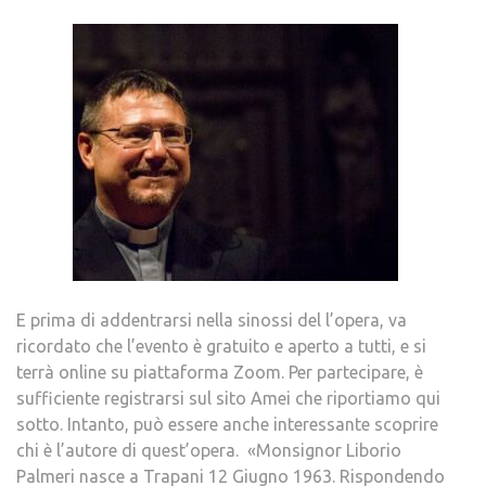
E prima di addentrarsi nella sinossi del l’opera, va
ricordato che l’evento è gratuito e aperto a tutti, e si
terrà online su piattaforma Zoom. Per partecipare, è
sufficiente registrarsi sul sito Amei che riportiamo qui
sotto. Intanto, può essere anche interessante scoprire
chi è l’autore di quest’opera. «Monsignor Liborio
Palmeri nasce a Trapani 12 Giugno 1963. Rispondendo