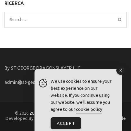
RICERCA
Search
for:
By ST.GEORGE.DRAGONSLAYER LLC
We use cookies to ensure your
admin@st-george-dragonslayer.com
best experience on our
website. If you continue using
our website, we'll assume you
agree to our
cookie policy
© 2026
2021-22.FriuliVG.com
. Metro Magazine Pro |
Developed By
Rara Theme
. Powered by
WordPress
.
Regole
ACCEPT