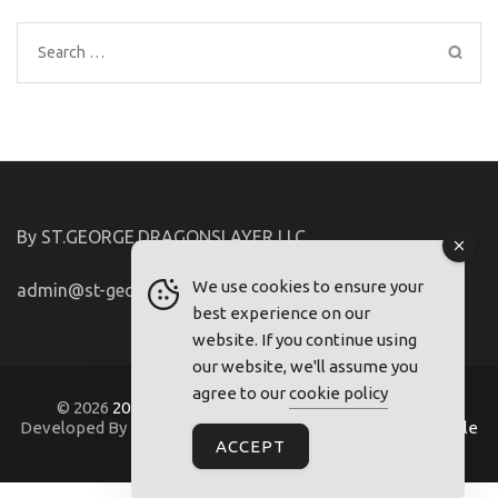
Search
for:
By ST.GEORGE.DRAGONSLAYER LLC
We use cookies to ensure your
admin@st-george-dragonslayer.com
best experience on our
website. If you continue using
our website, we'll assume you
agree to our
cookie policy
© 2026
2021-22.FriuliVG.com
. Metro Magazine Pro |
Developed By
Rara Theme
. Powered by
WordPress
.
Regole
ACCEPT
Regole