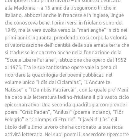
Compose il suo primo lavoro – un sonetto dedicato
alla Madonna – a 16 anni: da lì seguirono liriche in
italiano, abbozzi anche in francese e in inglese, lingue
che conosceva bene. I primi versi in friulano sono del
1949, ma la vera svolta verso la “marilenghe” iniziò nei
primi anni Cinquanta, prendendo così corpo la volontà
di valorizzazione dell’identità della sua amata terra che
si tradusse in concreto anche nella fondazione della
“Scuele Libare Furlane”, istituzione che operò dal 1952
al 1975. Tra le sue tantissime opere vale la pena di
ricordare la quadrilogia dei poemi pubblicati nel
volume unico “I dîs dai Ciclamins”, “L’Ancure te
Natisse” e “I Dumblis Patriarcâi”, con la quale pre’ Meni
ha dato alla letteratura ladino-friulana il più vasto ciclo
epico-narrativo. Una seconda quadrilogia comprende i
poemi “Crist Padan”, “Anilusi” (poema indiano), “Flôr
Pelegrin” e “Colomps di Etrurie”. “Cjavêi di Lûs” è il
titolo dell’ultimo lavoro che ha coronato la sua ricca
attività letteraria. Nei suoi poemi il sacerdote ripercorre