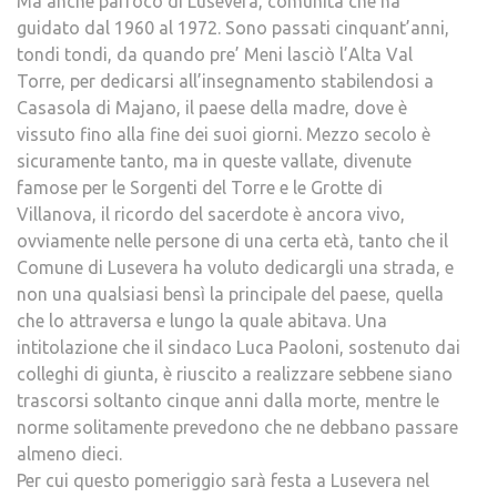
Ma anche parroco di Lusevera, comunità che ha
guidato dal 1960 al 1972. Sono passati cinquant’anni,
tondi tondi, da quando pre’ Meni lasciò l’Alta Val
Torre, per dedicarsi all’insegnamento stabilendosi a
Casasola di Majano, il paese della madre, dove è
vissuto fino alla fine dei suoi giorni. Mezzo secolo è
sicuramente tanto, ma in queste vallate, divenute
famose per le Sorgenti del Torre e le Grotte di
Villanova, il ricordo del sacerdote è ancora vivo,
ovviamente nelle persone di una certa età, tanto che il
Comune di Lusevera ha voluto dedicargli una strada, e
non una qualsiasi bensì la principale del paese, quella
che lo attraversa e lungo la quale abitava. Una
intitolazione che il sindaco Luca Paoloni, sostenuto dai
colleghi di giunta, è riuscito a realizzare sebbene siano
trascorsi soltanto cinque anni dalla morte, mentre le
norme solitamente prevedono che ne debbano passare
almeno dieci.
Per cui questo pomeriggio sarà festa a Lusevera nel