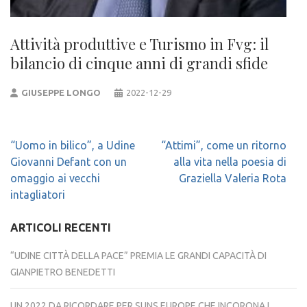
Attività produttive e Turismo in Fvg: il
bilancio di cinque anni di grandi sfide
GIUSEPPE LONGO
2022-12-29
Navigazione
“Uomo in bilico”, a Udine
“Attimi”, come un ritorno
articoli
Giovanni Defant con un
alla vita nella poesia di
omaggio ai vecchi
Graziella Valeria Rota
intagliatori
ARTICOLI RECENTI
“UDINE CITTÀ DELLA PACE” PREMIA LE GRANDI CAPACITÀ DI
GIANPIETRO BENEDETTI
UN 2022 DA RICORDARE PER SUNS EUROPE CHE INCORONA I