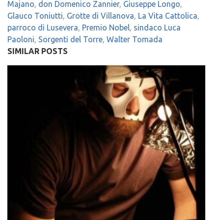
Majano
,
don Domenico Zannier
,
Giuseppe Longo
,
Glauco Toniutti
,
Grotte di Villanova
,
La Vita Cattolica
,
parroco di Lusevera
,
Premio Nobel
,
sindaco Luca
Paoloni
,
Sorgenti del Torre
,
Walter Tomada
SIMILAR POSTS