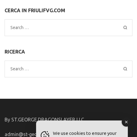
CERCA IN FRIULIFVG.COM
Search
for:
RICERCA
Search
for:
By ST.GEORGE.DRAGONSLAYER LLC
We use cookies to ensure your
admin@st-george-dragonslayer.com