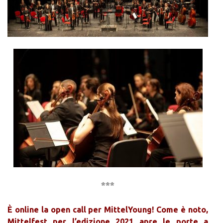
.
***
È online la open call per MittelYoung! Come è noto,
Mittelfest per l’edizione 2021 apre le porte a