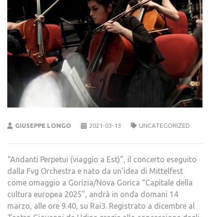
GIUSEPPE LONGO
2021-03-13
UNCATEGORIZED
“Andanti Perpetui (viaggio a Est)”, il concerto eseguito
dalla Fvg Orchestra e nato da un’idea di Mittelfest
come omaggio a Gorizia/Nova Gorica “Capitale della
cultura europea 2025”, andrà in onda domani 14
marzo, alle ore 9.40, su Rai3. Registrato a dicembre al