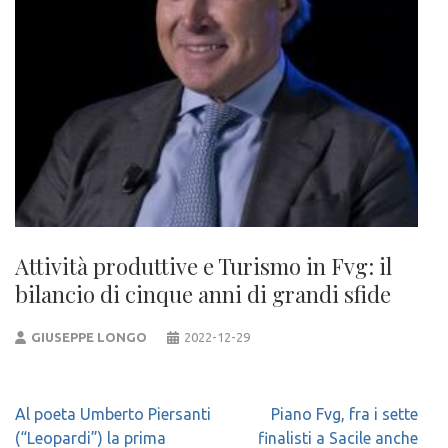
Attività produttive e Turismo in Fvg: il
bilancio di cinque anni di grandi sfide
GIUSEPPE LONGO
2022-12-29
Navigazione
Al poeta Umberto Piersanti
Piano Fvg, fra i sette
articoli
(“Leopardi”) la prima
finalisti a Sacile anche