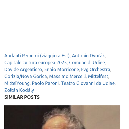
Andanti Perpetui (viaggio a Est)
,
Antonín Dvořák
,
Capitale cultura europea 2025
,
Comune di Udine
,
Davide Argentiero
,
Ennio Morricone
,
Fvg Orchestra
,
Gorizia/Nova Gorica
,
Massimo Mercelli
,
Mittelfest
,
MittelYoung
,
Paolo Paroni
,
Teatro Giovanni da Udine
,
Zoltán Kodály
SIMILAR POSTS