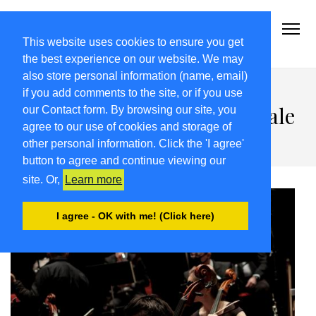
2021-22.FRIULIVG.COM
#Cultura #Turismo #Eventi #Territorio-FVG
This website uses cookies to ensure you get
the best experience on our website. We may
also store personal information (name, email)
La musica di Mittelfest per
if you add comments to the site, or if you use
Gorizia/Nova Gorica “Capitale
our Contact form. By browsing our site, you
agree to our use of cookies and storage of
europea della cultura”
other personal information. Click the 'I agree'
button to agree and continue viewing our
site. Or,
Learn more
I agree - OK with me! (Click here)