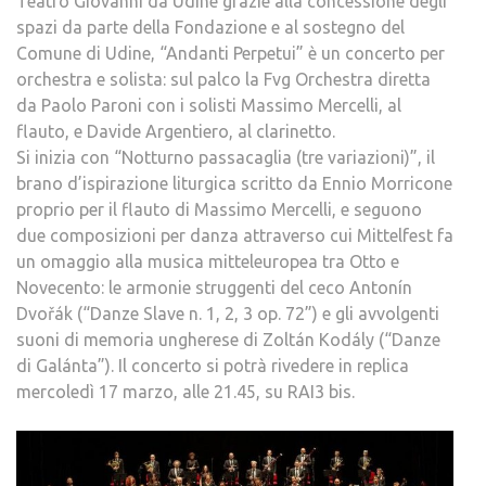
Teatro Giovanni da Udine grazie alla concessione degli
spazi da parte della Fondazione e al sostegno del
Comune di Udine, “Andanti Perpetui” è un concerto per
orchestra e solista: sul palco la Fvg Orchestra diretta
da Paolo Paroni con i solisti Massimo Mercelli, al
flauto, e Davide Argentiero, al clarinetto.
Si inizia con “Notturno passacaglia (tre variazioni)”, il
brano d’ispirazione liturgica scritto da Ennio Morricone
proprio per il flauto di Massimo Mercelli, e seguono
due composizioni per danza attraverso cui Mittelfest fa
un omaggio alla musica mitteleuropea tra Otto e
Novecento: le armonie struggenti del ceco Antonín
Dvořák (“Danze Slave n. 1, 2, 3 op. 72”) e gli avvolgenti
suoni di memoria ungherese di Zoltán Kodály (“Danze
di Galánta”). Il concerto si potrà rivedere in replica
mercoledì 17 marzo, alle 21.45, su RAI3 bis.