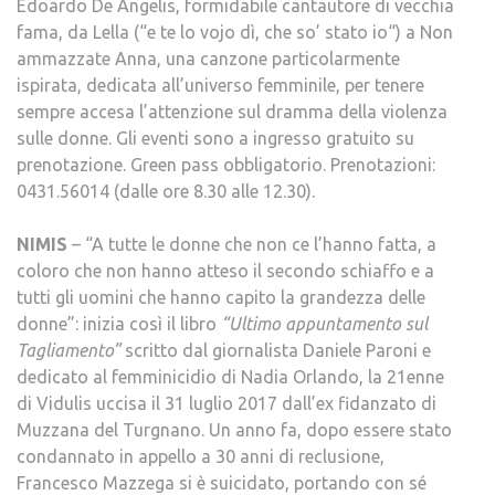
Edoardo De Angelis, formidabile cantautore di vecchia
fama, da Lella (“e te lo vojo dì, che so’ stato io“) a Non
ammazzate Anna, una canzone particolarmente
ispirata, dedicata all’universo femminile, per tenere
sempre accesa l’attenzione sul dramma della violenza
sulle donne. Gli eventi sono a ingresso gratuito su
prenotazione. Green pass obbligatorio. Prenotazioni:
0431.56014 (dalle ore 8.30 alle 12.30).
NIMIS
– “A tutte le donne che non ce l’hanno fatta, a
coloro che non hanno atteso il secondo schiaffo e a
tutti gli uomini che hanno capito la grandezza delle
donne”: inizia così il libro
“Ultimo appuntamento sul
Tagliamento”
scritto dal giornalista Daniele Paroni e
dedicato al femminicidio di Nadia Orlando, la 21enne
di Vidulis uccisa il 31 luglio 2017 dall’ex fidanzato di
Muzzana del Turgnano. Un anno fa, dopo essere stato
condannato in appello a 30 anni di reclusione,
Francesco Mazzega si è suicidato, portando con sé