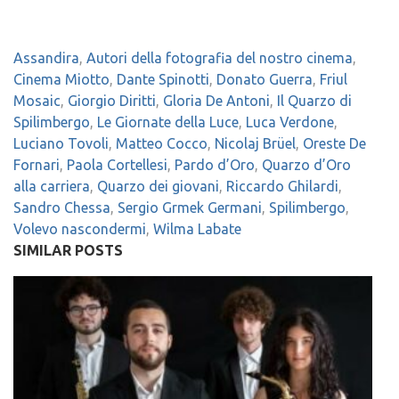
Assandira
,
Autori della fotografia del nostro cinema
,
Cinema Miotto
,
Dante Spinotti
,
Donato Guerra
,
Friul
Mosaic
,
Giorgio Diritti
,
Gloria De Antoni
,
Il Quarzo di
Spilimbergo
,
Le Giornate della Luce
,
Luca Verdone
,
Luciano Tovoli
,
Matteo Cocco
,
Nicolaj Brüel
,
Oreste De
Fornari
,
Paola Cortellesi
,
Pardo d’Oro
,
Quarzo d’Oro
alla carriera
,
Quarzo dei giovani
,
Riccardo Ghilardi
,
Sandro Chessa
,
Sergio Grmek Germani
,
Spilimbergo
,
Volevo nascondermi
,
Wilma Labate
SIMILAR POSTS