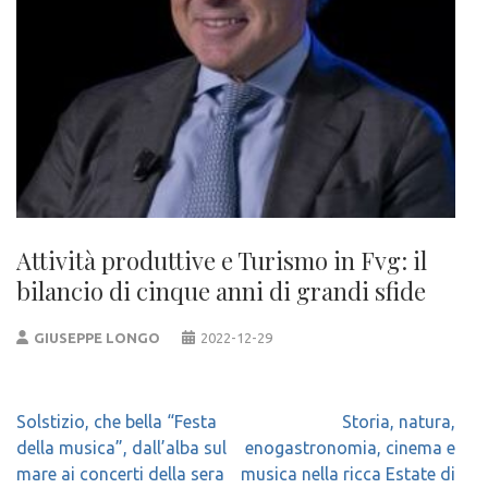
Attività produttive e Turismo in Fvg: il
bilancio di cinque anni di grandi sfide
GIUSEPPE LONGO
2022-12-29
Navigazione
Solstizio, che bella “Festa
Storia, natura,
articoli
della musica”, dall’alba sul
enogastronomia, cinema e
mare ai concerti della sera
musica nella ricca Estate di