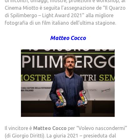
di incontri, omaggi, mostre, proiezioni e workshop, al
Cinema Miotto è seguita l’assegnazione de “Il Quarzo
di Spilimbergo – Light Award 2021” alla migliore
fotografia di un film italiano dell’ultima stagione.
Matteo Cocco
Il vincitore è
Matteo Cocco
per “Volevo nascondermi”
(di Giorgio Diritti). La giuria 2021 – presieduta dal