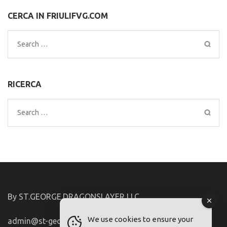
CERCA IN FRIULIFVG.COM
Search
for:
RICERCA
Search
for:
By ST.GEORGE.DRAGONSLAYER LLC
We use cookies to ensure your
admin@st-george-dragonslayer.com