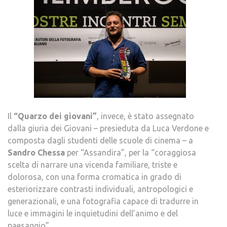
Il
“Quarzo dei giovani”
, invece, è stato assegnato
dalla giuria dei Giovani – presieduta da Luca Verdone e
composta dagli studenti delle scuole di cinema – a
Sandro Chessa
per “Assandira”, per la “coraggiosa
scelta di narrare una vicenda familiare, triste e
dolorosa, con una forma cromatica in grado di
esteriorizzare contrasti individuali, antropologici e
generazionali, e una fotografia capace di tradurre in
luce e immagini le inquietudini dell’animo e del
paesaggio”.