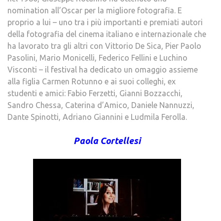
nomination all’Oscar per la migliore fotografia. E
proprio a lui – uno tra i più importanti e premiati autori
della fotografia del cinema italiano e internazionale che
ha lavorato tra gli altri con Vittorio De Sica, Pier Paolo
Pasolini, Mario Monicelli, Federico Fellini e Luchino
Visconti – il festival ha dedicato un omaggio assieme
alla figlia Carmen Rotunno e ai suoi colleghi, ex
studenti e amici: Fabio Ferzetti, Gianni Bozzacchi,
Sandro Chessa, Caterina d’Amico, Daniele Nannuzzi,
Dante Spinotti, Adriano Giannini e Ludmila Ferolla.
Paola Cortellesi