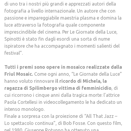
di uno tra i nostri più grandi e apprezzati autori della
fotografia a livello internazionale. Un autore che con
passione e impareggiabile maestria plasma e domina la
luce attraverso la fotografia quale componente
imprescindibile del cinema. Per Le Giornate della Luce,
Spinotti è stato fin dagli esordi una sorta di nume
ispiratore che ha accompagnato i momenti salienti del
festival”.
Tutti i premi sono opere in mosaico realizzate dalla
Friul Mosaic.
Come ogni anno, “Le Giornate della Luce”
hanno voluto rinnovare
il ricordo di Michela, la
ragazza di Spilimbergo vittima di femminicidio
, di
cui ricorrono i cinque anni dalla tragica morte: l’attrice
Paola Cortellesi in videocollegamento le ha dedicato un
intenso monologo.
Finale a sorpresa con la proiezione di “All That Jazz –
Lo spettacolo continua”, di Bob Fosse. Con questo film,
nel 1980, Giuseppe Rotunno ha ottenuto una