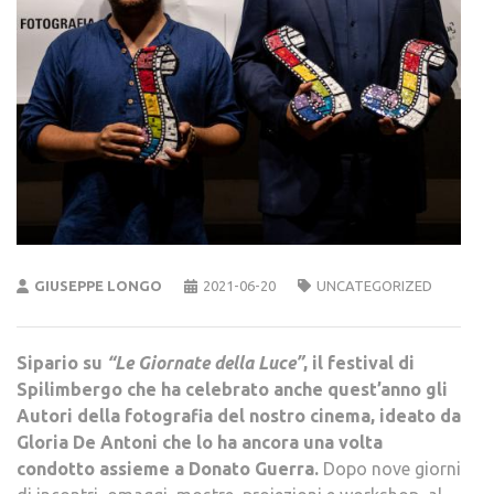
GIUSEPPE LONGO
2021-06-20
UNCATEGORIZED
Sipario su
“Le Giornate della Luce”
, il festival di
Spilimbergo che ha celebrato anche quest’anno gli
Autori della fotografia del nostro cinema, ideato da
Gloria De Antoni che lo ha ancora una volta
condotto assieme a Donato Guerra.
Dopo nove giorni