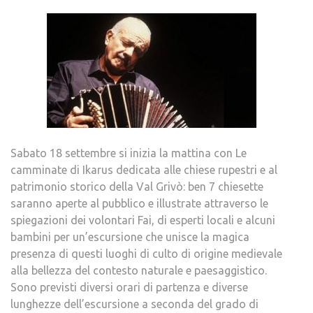
Sabato 18 settembre si inizia la mattina con Le
camminate di Ikarus dedicata alle chiese rupestri e al
patrimonio storico della Val Grivò: ben 7 chiesette
saranno aperte al pubblico e illustrate attraverso le
spiegazioni dei volontari Fai, di esperti locali e alcuni
bambini per un’escursione che unisce la magica
presenza di questi luoghi di culto di origine medievale
alla bellezza del contesto naturale e paesaggistico.
Sono previsti diversi orari di partenza e diverse
lunghezze dell’escursione a seconda del grado di