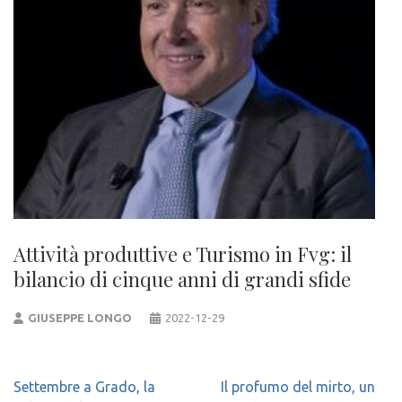
Attività produttive e Turismo in Fvg: il
bilancio di cinque anni di grandi sfide
GIUSEPPE LONGO
2022-12-29
Navigazione
Settembre a Grado, la
Il profumo del mirto, un