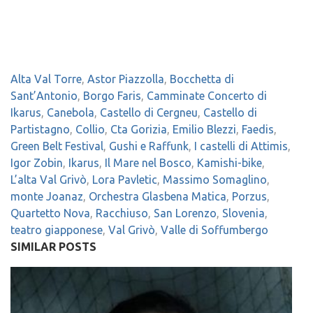
Alta Val Torre
,
Astor Piazzolla
,
Bocchetta di
Sant’Antonio
,
Borgo Faris
,
Camminate Concerto di
Ikarus
,
Canebola
,
Castello di Cergneu
,
Castello di
Partistagno
,
Collio
,
Cta Gorizia
,
Emilio Blezzi
,
Faedis
,
Green Belt Festival
,
Gushi e Raffunk
,
I castelli di Attimis
,
Igor Zobin
,
Ikarus
,
Il Mare nel Bosco
,
Kamishi-bike
,
L’alta Val Grivò
,
Lora Pavletic
,
Massimo Somaglino
,
monte Joanaz
,
Orchestra Glasbena Matica
,
Porzus
,
Quartetto Nova
,
Racchiuso
,
San Lorenzo
,
Slovenia
,
teatro giapponese
,
Val Grivò
,
Valle di Soffumbergo
SIMILAR POSTS