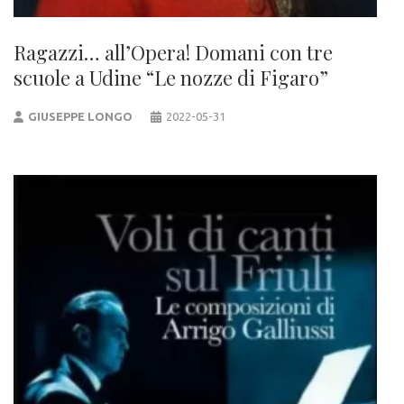
Ragazzi… all’Opera! Domani con tre
scuole a Udine “Le nozze di Figaro”
GIUSEPPE LONGO
2022-05-31