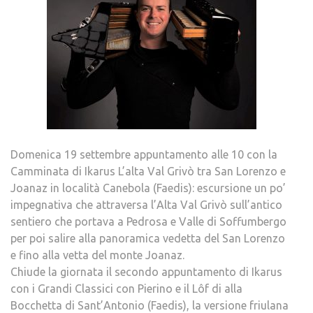
Domenica 19 settembre appuntamento alle 10 con la
Camminata di Ikarus L’alta Val Grivò tra San Lorenzo e
Joanaz in località Canebola (Faedis): escursione un po’
impegnativa che attraversa l’Alta Val Grivò sull’antico
sentiero che portava a Pedrosa e Valle di Soffumbergo
per poi salire alla panoramica vedetta del San Lorenzo
e fino alla vetta del monte Joanaz.
Chiude la giornata il secondo appuntamento di Ikarus
con i Grandi Classici con Pierino e il Lôf di alla
Bocchetta di Sant’Antonio (Faedis), la versione friulana