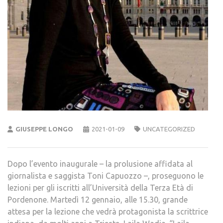
GIUSEPPE LONGO
2021-01-09
UNCATEGORIZED
Dopo l’evento inaugurale – la prolusione affidata al
giornalista e saggista Toni Capuozzo –, proseguono le
lezioni per gli iscritti all’Università della Terza Età di
Pordenone. Martedì 12 gennaio, alle 15.30, grande
attesa per la lezione che vedrà protagonista la scrittrice