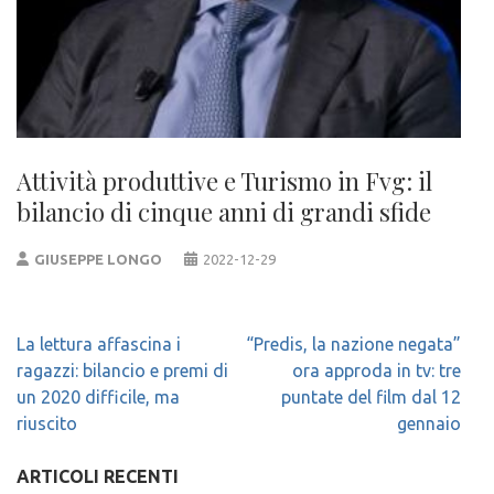
Attività produttive e Turismo in Fvg: il
bilancio di cinque anni di grandi sfide
GIUSEPPE LONGO
2022-12-29
Navigazione
La lettura affascina i
“Predis, la nazione negata”
articoli
ragazzi: bilancio e premi di
ora approda in tv: tre
un 2020 difficile, ma
puntate del film dal 12
riuscito
gennaio
ARTICOLI RECENTI