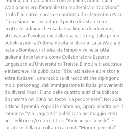
indiana, da molti anni a Trieste, Laila Wadia. “Laila
Wadia pensiero femminile tra modernità e tradizione”:
titola l’incontro, curato e condotto da Clementina Pace.
L’occasione per ascoltare il punto di vista di una
scrittrice indiana che usa la sua lingua di adozione,
attraverso l’evoluzione della sua scrittura, dalle prime
pubblicazioni all’ultima novità in libreria. Laila Wadia è
nata a Bombay, in India, da tempo vive nella città
giuliana dove lavora come Collaboratore Esperto
Linguistico all’Università di Trieste. È inoltre traduttrice
e interprete. Ha pubblicato “Il burattinaio e altre storie
extra-italiane”, una raccolta di racconti che dipingono
molti personaggi dell’immigrazione in Italia, provenienti
da diversi Paesi. È una delle quattro autrici pubblicate
da Laterza nel 2005 nel testo “Le pecore nere”. Nel 2006
ottiene il premio Popoli in cammino, Opera inedita per il
romanzo “Via Ungaretti” pubblicato nel maggio 2007
per l’editrice e/o con il titolo “Amiche per la pelle”. È
curatrice della raccolta di racconti “Mondo pentola”