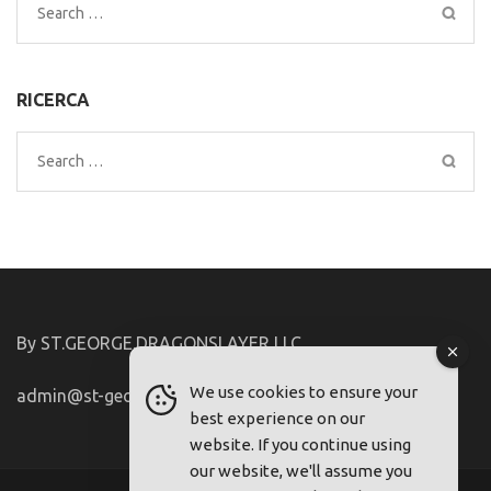
Search
for:
RICERCA
Search
for:
By ST.GEORGE.DRAGONSLAYER LLC
We use cookies to ensure your
admin@st-george-dragonslayer.com
best experience on our
website. If you continue using
our website, we'll assume you