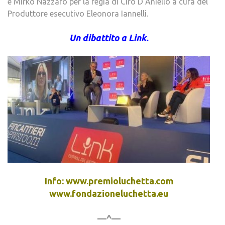
e Mirko Nazzaro per la regia di Ciro D’Aniello a cura del
Produttore esecutivo Eleonora Iannelli.
Un dibattito a Link.
Info: www.premioluchetta.com
www.fondazioneluchetta.eu
—^—