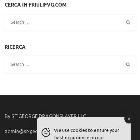
CERCA IN FRIULIFVG.COM
Search
for:
RICERCA
Search
for:
By ST.GEORGE.DRAGONSLAYER LLC
We use cookies to ensure your
admin@st-george-dragonslayer.com
best experience on our