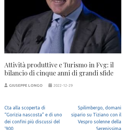
Attività produttive e Turismo in Fvg: il
bilancio di cinque anni di grandi sfide
GIUSEPPE LONGO
2022-12-29
Navigazione
Cta alla scoperta di
Spilimbergo, domani
articoli
“Gorizia nascosta” e di uno
sipario su Tiziano con il
dei confini più discussi del
Vespro solenne della
‘900
Serenissima