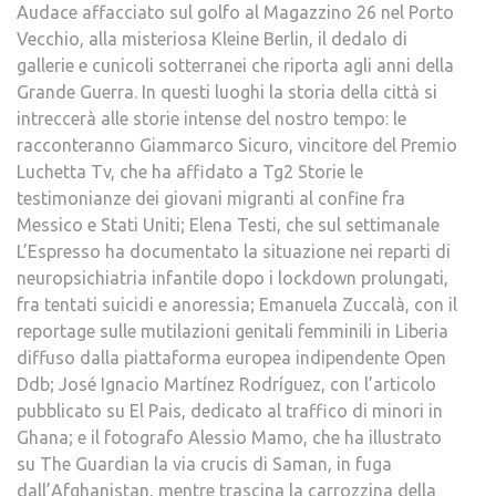
Audace affacciato sul golfo al Magazzino 26 nel Porto
Vecchio, alla misteriosa Kleine Berlin, il dedalo di
gallerie e cunicoli sotterranei che riporta agli anni della
Grande Guerra. In questi luoghi la storia della città si
intreccerà alle storie intense del nostro tempo: le
racconteranno Giammarco Sicuro, vincitore del Premio
Luchetta Tv, che ha affidato a Tg2 Storie le
testimonianze dei giovani migranti al confine fra
Messico e Stati Uniti; Elena Testi, che sul settimanale
L’Espresso ha documentato la situazione nei reparti di
neuropsichiatria infantile dopo i lockdown prolungati,
fra tentati suicidi e anoressia; Emanuela Zuccalà, con il
reportage sulle mutilazioni genitali femminili in Liberia
diffuso dalla piattaforma europea indipendente Open
Ddb; José Ignacio Martínez Rodríguez, con l’articolo
pubblicato su El Pais, dedicato al traffico di minori in
Ghana; e il fotografo Alessio Mamo, che ha illustrato
su The Guardian la via crucis di Saman, in fuga
dall’Afghanistan, mentre trascina la carrozzina della