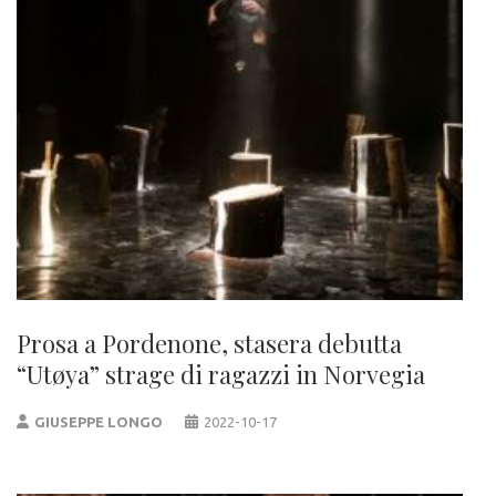
Prosa a Pordenone, stasera debutta
“Utøya” strage di ragazzi in Norvegia
GIUSEPPE LONGO
2022-10-17