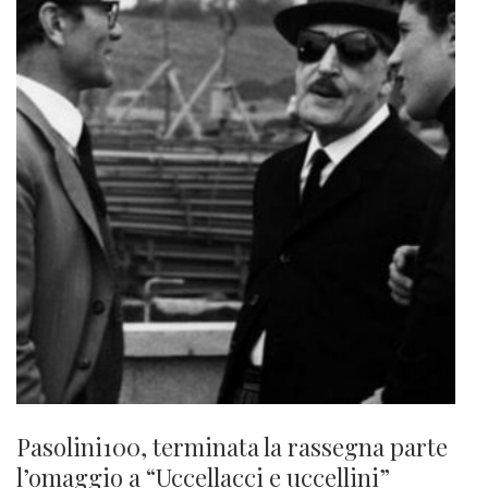
Pasolini100, terminata la rassegna parte
l’omaggio a “Uccellacci e uccellini”