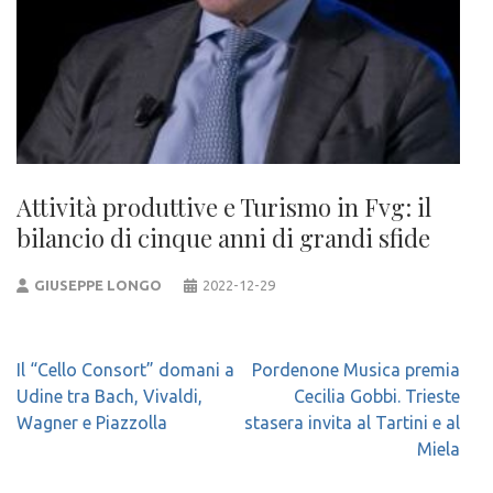
Attività produttive e Turismo in Fvg: il
bilancio di cinque anni di grandi sfide
GIUSEPPE LONGO
2022-12-29
Navigazione
Il “Cello Consort” domani a
Pordenone Musica premia
articoli
Udine tra Bach, Vivaldi,
Cecilia Gobbi. Trieste
Wagner e Piazzolla
stasera invita al Tartini e al
Miela