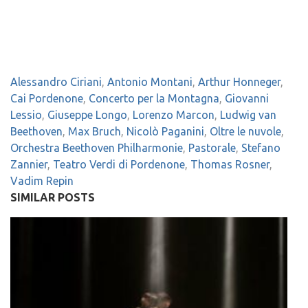
Alessandro Ciriani
,
Antonio Montani
,
Arthur Honneger
,
Cai Pordenone
,
Concerto per la Montagna
,
Giovanni
Lessio
,
Giuseppe Longo
,
Lorenzo Marcon
,
Ludwig van
Beethoven
,
Max Bruch
,
Nicolò Paganini
,
Oltre le nuvole
,
Orchestra Beethoven Philharmonie
,
Pastorale
,
Stefano
Zannier
,
Teatro Verdi di Pordenone
,
Thomas Rosner
,
Vadim Repin
SIMILAR POSTS