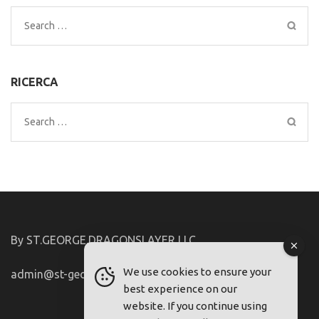
Search
for:
RICERCA
Search
for:
By ST.GEORGE.DRAGONSLAYER LLC
We use cookies to ensure your
admin@st-george-dragonslayer.com
best experience on our
website. If you continue using