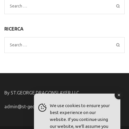
Search
for:
RICERCA
Search
for:
By ST.GEORGE.DRAGONSLAYER LLC
We use cookies to ensure your
admin@st-george-dragonslayer.com
best experience on our
website. If you continue using
our website, we'll assume you