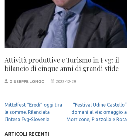
Attività produttive e Turismo in Fvg: il
bilancio di cinque anni di grandi sfide
GIUSEPPE LONGO
2022-12-29
Navigazione
Mittelfest “Eredi” oggi tira
“Festival Udine Castello”
articoli
le somme. Rilanciata
domani al via: omaggio a
l’intesa Fvg-Slovenia
Morricone, Piazzolla e Rota
ARTICOLI RECENTI