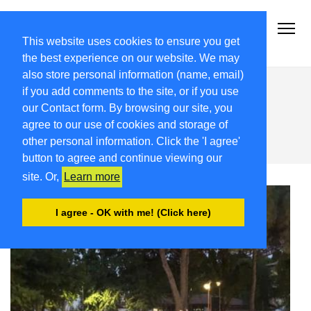
2021-22.FRIULIVG.COM
#Cultura #Turismo #Eventi #Territorio-FVG
This website uses cookies to ensure you get
the best experience on our website. We may
also store personal information (name, email)
“Gnots di Chiavris”, oggi a
if you add comments to the site, or if you use
Udine la chiusura con il
our Contact form. By browsing our site, you
agree to our use of cookies and storage of
Facchin Show
other personal information. Click the 'I agree'
button to agree and continue viewing our
site. Or,
Learn more
I agree - OK with me! (Click here)