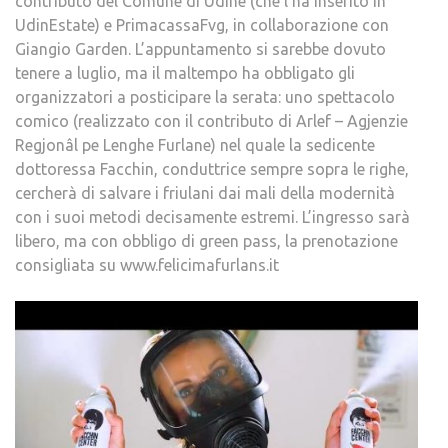
contributo del Comune di Udine (che l’ha inserito in
UdinEstate) e PrimacassaFvg, in collaborazione con
Giangio Garden. L’appuntamento si sarebbe dovuto
tenere a luglio, ma il maltempo ha obbligato gli
organizzatori a posticipare la serata: uno spettacolo
comico (realizzato con il contributo di Arlef – Agjenzie
Regjonâl pe Lenghe Furlane) nel quale la sedicente
dottoressa Facchin, conduttrice sempre sopra le righe,
cercherà di salvare i friulani dai mali della modernità
con i suoi metodi decisamente estremi. L’ingresso sarà
libero, ma con obbligo di green pass, la prenotazione
consigliata su www.felicimafurlans.it