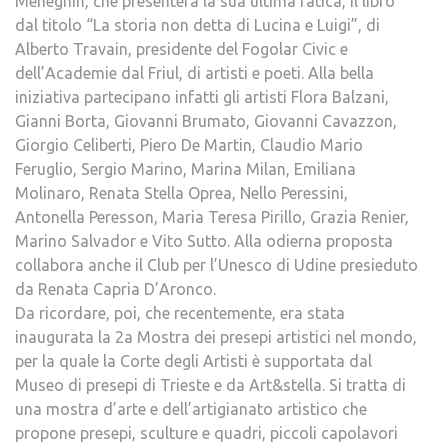
Meneghin, che presenterà la sua ultima fatica, il libro
dal titolo “La storia non detta di Lucina e Luigi”, di
Alberto Travain, presidente del Fogolar Civic e
dell’Academie dal Friul, di artisti e poeti. Alla bella
iniziativa partecipano infatti gli artisti Flora Balzani,
Gianni Borta, Giovanni Brumato, Giovanni Cavazzon,
Giorgio Celiberti, Piero De Martin, Claudio Mario
Feruglio, Sergio Marino, Marina Milan, Emiliana
Molinaro, Renata Stella Oprea, Nello Peressini,
Antonella Peresson, Maria Teresa Pirillo, Grazia Renier,
Marino Salvador e Vito Sutto. Alla odierna proposta
collabora anche il Club per l’Unesco di Udine presieduto
da Renata Capria D’Aronco.
Da ricordare, poi, che recentemente, era stata
inaugurata la 2a Mostra dei presepi artistici nel mondo,
per la quale la Corte degli Artisti è supportata dal
Museo di presepi di Trieste e da Art&stella. Si tratta di
una mostra d’arte e dell’artigianato artistico che
propone presepi, sculture e quadri, piccoli capolavori