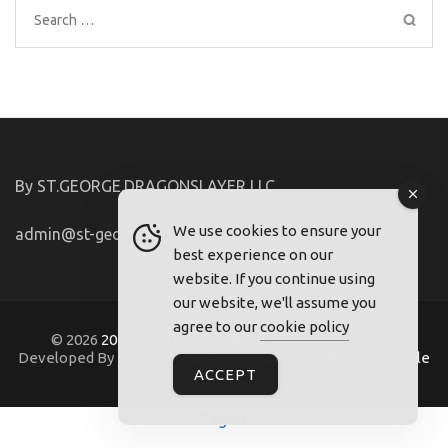
Search
for:
By ST.GEORGE.DRAGONSLAYER LLC
We use cookies to ensure your
admin@st-george-dragonslayer.com
best experience on our
website. If you continue using
our website, we'll assume you
agree to our
cookie policy
© 2026
2021-22.FriuliVG.com
. Metro Magazine Pro |
Developed By
Rara Theme
. Powered by
WordPress
.
Regole
ACCEPT
Regole