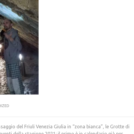
IZED
aggio del Friuli Venezia Giulia in “zona bianca”, le Grotte di
enti della stagione 2021: il primo è in calendario già per