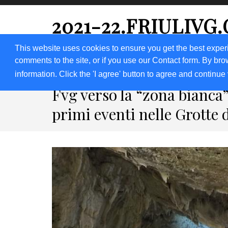
2021-22.FRIULIVG
#Cultura #Turismo #Eventi #Territorio-FVG
This website uses cookies to ensure you get the best exper
comments to the site, or if you use our Contact form. By bro
HOME 2023
2020
2019
2018
information. Click the 'I agree' button to agree and continue 
Fvg verso la “zona bianca”,
primi eventi nelle Grotte 