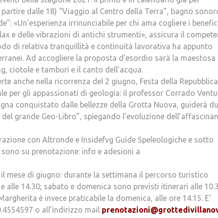
artire dalle 18) “Viaggio al Centro della Terra”, bagno sonor
”: «Un’esperienza irrinunciabile per chi ama cogliere i benefic
elax e delle vibrazioni di antichi strumenti», assicura il compete
iodo di relativa tranquillità e continuità lavorativa ha appunto
erranei. Ad accogliere la proposta d’esordio sarà la maestosa
g, ciotole e tamburi e il canto dell’acqua.
rte anche nella ricorrenza del 2 giugno, Festa della Repubblica
ale per gli appassionati di geologia: il professor Corrado Ventur
ogna conquistato dalle bellezze della Grotta Nuova, guiderà d
ta del grande Geo-Libro”, spiegando l’evoluzione dell’affascina
razione con Altronde e Insidefvg Guide Speleologiche e sotto
, sono su prenotazione: info e adesioni a
 il mese di giugno: durante la settimana il percorso turistico
1 e alle 14.30; sabato e domenica sono previsti itinerari alle 10.
 Margherita è invece praticabile la domenica, alle ore 14.15. E’
.4554597 o all’indirizzo mail
prenotazioni@
grottedivillanov