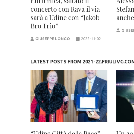
Euritmica, saltato il
Aless
concerto con Rava il via
Stefa
sarà a Udine con “Jakob
anche 
Bro Trio”
GIUSE
GIUSEPPE LONGO
2022-11-02
LATEST POSTS FROM 2021-22.FRIULIVG.CO
“Udine Città della Pace”
Un 20