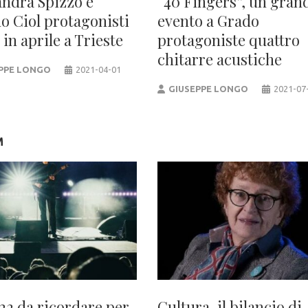
andra Spizzo e
“40 Fingers”, un gran
no Ciol protagonisti
evento a Grado
in aprile a Trieste
protagoniste quattro
chitarre acustiche
PPE LONGO
2021-04-01
GIUSEPPE LONGO
2021-07
M
22 da ricordare per
Cultura, il bilancio di