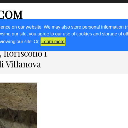
.COM
ience on our website. We may also store personal information (
wsing our site, you agree to our use of cookies and storage of o
RICETTE
KM0
VIGNETO FVG
FRIULIVG.IT
LIBRI
viewing our site. Or,
Learn more
 fioriscono i
di Villanova