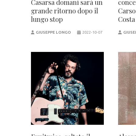
Casarsa domani sarà un
concer
grande ritorno dopo il
Carso
lungo stop
Costa
GIUSEPPE LONGO
2022-10-07
GIUSE