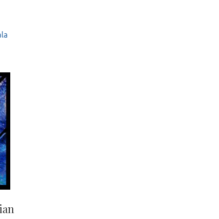
ala
Gian