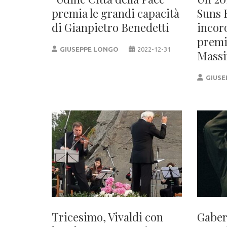
premia le grandi capacità
Suns 
di Gianpietro Benedetti
incor
premi
GIUSEPPE LONGO
2022-12-31
Massi
GIUSE
Tricesimo, Vivaldi con
Gaber