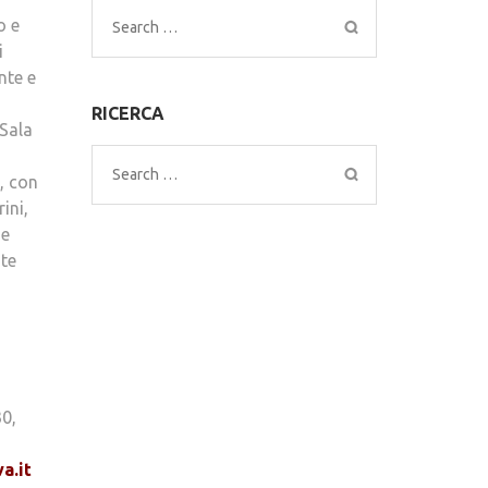
o e
Search
i
for:
nte e
RICERCA
 Sala
Search
, con
for:
ini,
ue
nte
30,
a.it