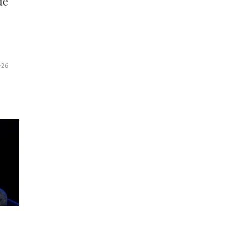
de
-26