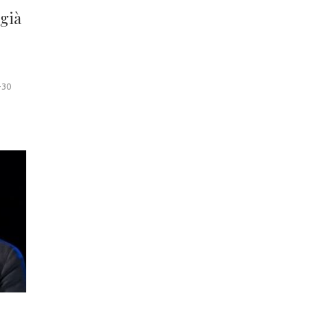
 già
-30