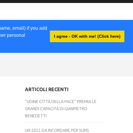
name, email) if you add
ther personal
I agree - OK with me! (Click here)
ACCEDI
ARTICOLI RECENTI
“UDINE CITTÀ DELLA PACE” PREMIA LE
GRANDI CAPACITÀ DI GIANPIETRO
BENEDETTI
UN 2022 DA RICORDARE PER SUNS