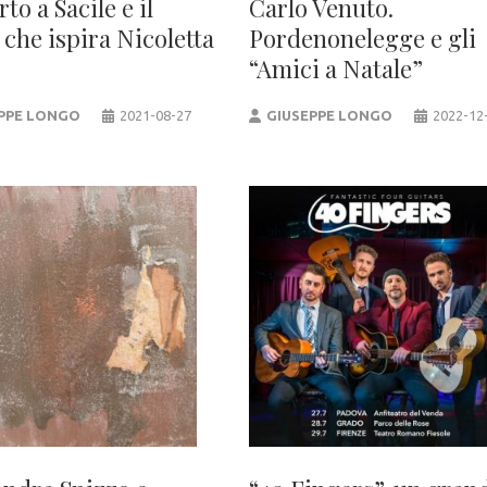
to a Sacile e il
Carlo Venuto.
 che ispira Nicoletta
Pordenonelegge e gli
“Amici a Natale”
PPE LONGO
2021-08-27
GIUSEPPE LONGO
2022-12