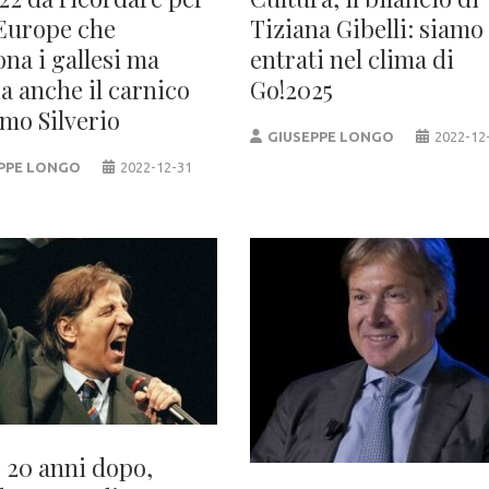
Europe che
Tiziana Gibelli: siamo
ona i gallesi ma
entrati nel clima di
a anche il carnico
Go!2025
mo Silverio
GIUSEPPE LONGO
2022-12
PPE LONGO
2022-12-31
 20 anni dopo,