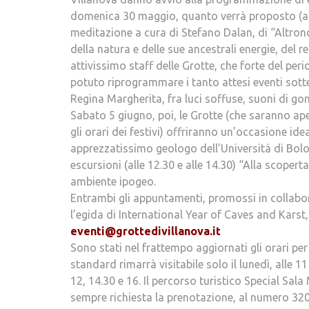
domenica 30 maggio, quanto verrà proposto (a p
meditazione a cura di Stefano Dalan, di “Altronde
della natura e delle sue ancestrali energie, del r
attivissimo staff delle Grotte, che forte del per
potuto riprogrammare i tanto attesi eventi sott
Regina Margherita, fra luci soffuse, suoni di gon
Sabato 5 giugno, poi, le Grotte (che saranno ape
gli orari dei festivi) offriranno un’occasione ide
apprezzatissimo geologo dell’Università di Bol
escursioni (alle 12.30 e alle 14.30) “Alla scoper
ambiente ipogeo.
Entrambi gli appuntamenti, promossi in collabo
l’egida di International Year of Caves and Karst
eventi@grottedivillanova.it
Sono stati nel frattempo aggiornati gli orari per
standard rimarrà visitabile solo il lunedì, alle 1
12, 14.30 e 16. Il percorso turistico Special Sala
sempre richiesta la prenotazione, al numero 320