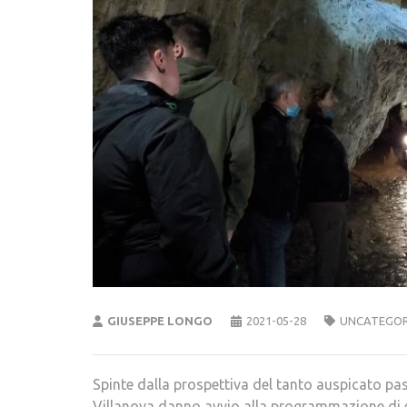
GIUSEPPE LONGO
2021-05-28
UNCATEGOR
Spinte dalla prospettiva del tanto auspicato pass
Villanova danno avvio alla programmazione di ev