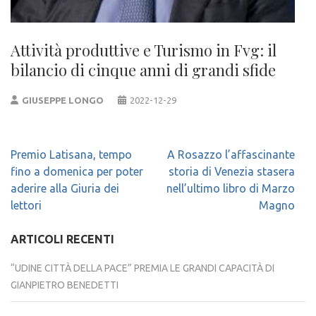
Attività produttive e Turismo in Fvg: il
bilancio di cinque anni di grandi sfide
GIUSEPPE LONGO
2022-12-29
Navigazione
Premio Latisana, tempo
A Rosazzo l’affascinante
articoli
fino a domenica per poter
storia di Venezia stasera
aderire alla Giuria dei
nell’ultimo libro di Marzo
lettori
Magno
ARTICOLI RECENTI
“UDINE CITTÀ DELLA PACE” PREMIA LE GRANDI CAPACITÀ DI
GIANPIETRO BENEDETTI