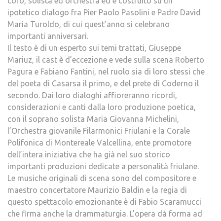
coro, solista ed orchestra ed è costruito su un
ipotetico dialogo fra Pier Paolo Pasolini e Padre David
Maria Turoldo, di cui quest’anno si celebrano
importanti anniversari.
Il testo è di un esperto sui temi trattati, Giuseppe
Mariuz, il cast è d’eccezione e vede sulla scena Roberto
Pagura e Fabiano Fantini, nel ruolo sia di loro stessi che
del poeta di Casarsa il primo, e del prete di Coderno il
secondo. Dai loro dialoghi affioreranno ricordi,
considerazioni e canti dalla loro produzione poetica,
con il soprano solista Maria Giovanna Michelini,
l’Orchestra giovanile Filarmonici Friulani e la Corale
Polifonica di Montereale Valcellina, ente promotore
dell’intera iniziativa che ha già nel suo storico
importanti produzioni dedicate a personalità friulane.
Le musiche originali di scena sono del compositore e
maestro concertatore Maurizio Baldin e la regia di
questo spettacolo emozionante è di Fabio Scaramucci
che firma anche la drammaturgia. L’opera dà forma ad