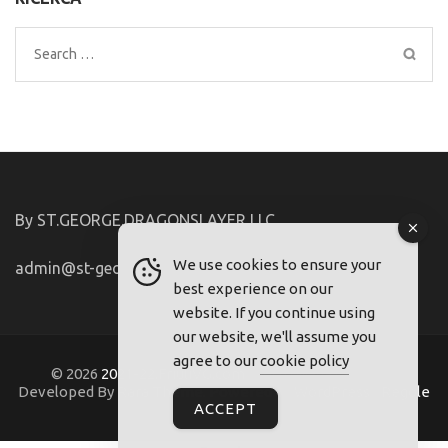
Search
for:
By ST.GEORGE.DRAGONSLAYER LLC
We use cookies to ensure your
admin@st-george-dragonslayer.com
best experience on our
website. If you continue using
our website, we'll assume you
agree to our
cookie policy
© 2026
2021-22.FriuliVG.com
. Metro Magazine Pro |
Developed By
Rara Theme
. Powered by
WordPress
.
Regole
ACCEPT