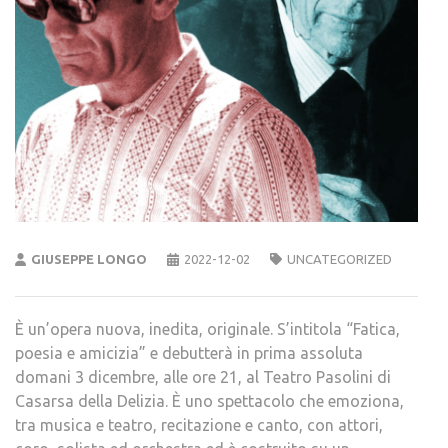
GIUSEPPE LONGO
2022-12-02
UNCATEGORIZED
È un’opera nuova, inedita, originale. S’intitola “Fatica,
poesia e amicizia” e debutterà in prima assoluta
domani 3 dicembre, alle ore 21, al Teatro Pasolini di
Casarsa della Delizia. È uno spettacolo che emoziona,
tra musica e teatro, recitazione e canto, con attori,