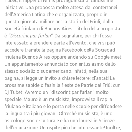
Tubet, il rapper di Nimis protagonista di tantissime
iniziative. Una proposta molto attesa dai conterranei
dell’America Latina che è organizzata, proprio in
questa giornata miliare per la storia del Friuli, dalla
Società friulana di Buenos Aires. Titolo della proposta
è
“Discorint par furlan”
. Da segnalare, per chi fosse
interessato a prendere parte all’evento, che vi si può
accedere tramite la pagina Facebook della Sociedad
friulana Buenos Aires oppure andando su Google meet.
Un appuntamento annunciato con entusiasmo dallo
stesso sodalizio sudamericano. Infatti, nella sua
pagina, si legge un invito a chiare lettere: «Fantat! La
prossime sabide o fasín la fieste de Patrie dal Friûl cun
Dj Tubet! Avremo un “discorint par furlan” molto
speciale. Mauro è un musicista, improvvisa il rap in
friulano e italiano e lo porta nelle scuole per diffondere
la lingua tra i più giovani. Oltreché musicista, è uno
psicologo socio-culturale e ha una laurea in Scienze
dell’educazione. Un ospite più che interessante! Inoltre,