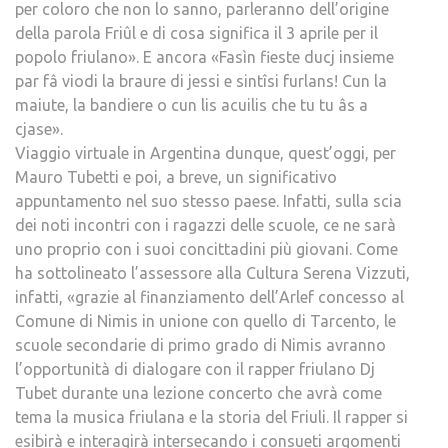
per coloro che non lo sanno, parleranno dell’origine
della parola Friûl e di cosa significa il 3 aprile per il
popolo friulano». E ancora «Fasìn fieste ducj insieme
par fâ viodi la braure di jessi e sintîsi furlans! Cun la
maiute, la bandiere o cun lis acuilis che tu tu âs a
cjase».
Viaggio virtuale in Argentina dunque, quest’oggi, per
Mauro Tubetti e poi, a breve, un significativo
appuntamento nel suo stesso paese. Infatti, sulla scia
dei noti incontri con i ragazzi delle scuole, ce ne sarà
uno proprio con i suoi concittadini più giovani. Come
ha sottolineato l’assessore alla Cultura Serena Vizzuti,
infatti, «grazie al finanziamento dell’Arlef concesso al
Comune di Nimis in unione con quello di Tarcento, le
scuole secondarie di primo grado di Nimis avranno
l’opportunità di dialogare con il rapper friulano Dj
Tubet durante una lezione concerto che avrà come
tema la musica friulana e la storia del Friuli. Il rapper si
esibirà e interagirà intersecando i consueti argomenti