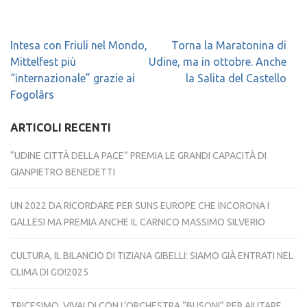
Navigazione
Intesa con Friuli nel Mondo,
Torna la Maratonina di
articoli
Mittelfest più
Udine, ma in ottobre. Anche
“internazionale” grazie ai
la Salita del Castello
Fogolârs
ARTICOLI RECENTI
“UDINE CITTÀ DELLA PACE” PREMIA LE GRANDI CAPACITÀ DI
GIANPIETRO BENEDETTI
UN 2022 DA RICORDARE PER SUNS EUROPE CHE INCORONA I
GALLESI MA PREMIA ANCHE IL CARNICO MASSIMO SILVERIO
CULTURA, IL BILANCIO DI TIZIANA GIBELLI: SIAMO GIÀ ENTRATI NEL
CLIMA DI GO!2025
TRICESIMO, VIVALDI CON L’ORCHESTRA “BUSONI” PER AIUTARE