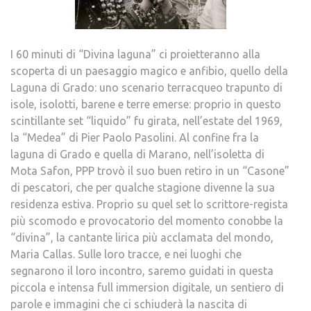
I 60 minuti di “Divina laguna” ci proietteranno alla
scoperta di un paesaggio magico e anfibio, quello della
Laguna di Grado: uno scenario terracqueo trapunto di
isole, isolotti, barene e terre emerse: proprio in questo
scintillante set “liquido” fu girata, nell’estate del 1969,
la “Medea” di Pier Paolo Pasolini. Al confine fra la
laguna di Grado e quella di Marano, nell’isoletta di
Mota Safon, PPP trovò il suo buen retiro in un “Casone”
di pescatori, che per qualche stagione divenne la sua
residenza estiva. Proprio su quel set lo scrittore-regista
più scomodo e provocatorio del momento conobbe la
“divina”, la cantante lirica più acclamata del mondo,
Maria Callas. Sulle loro tracce, e nei luoghi che
segnarono il loro incontro, saremo guidati in questa
piccola e intensa full immersion digitale, un sentiero di
parole e immagini che ci schiuderà la nascita di