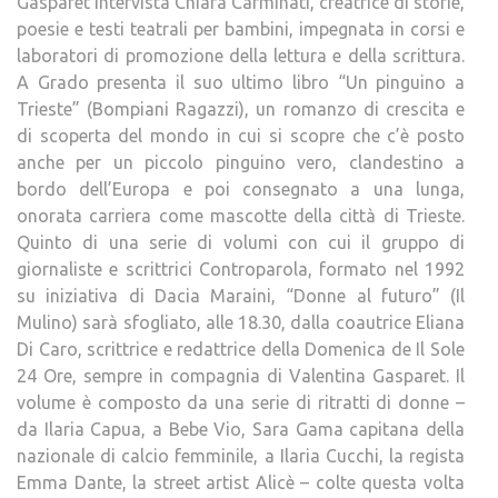
Gasparet intervista Chiara Carminati, creatrice di storie,
poesie e testi teatrali per bambini, impegnata in corsi e
laboratori di promozione della lettura e della scrittura.
A Grado presenta il suo ultimo libro “Un pinguino a
Trieste” (Bompiani Ragazzi), un romanzo di crescita e
di scoperta del mondo in cui si scopre che c’è posto
anche per un piccolo pinguino vero, clandestino a
bordo dell’Europa e poi consegnato a una lunga,
onorata carriera come mascotte della città di Trieste.
Quinto di una serie di volumi con cui il gruppo di
giornaliste e scrittrici Controparola, formato nel 1992
su iniziativa di Dacia Maraini, “Donne al futuro” (Il
Mulino) sarà sfogliato, alle 18.30, dalla coautrice Eliana
Di Caro, scrittrice e redattrice della Domenica de Il Sole
24 Ore, sempre in compagnia di Valentina Gasparet. Il
volume è composto da una serie di ritratti di donne –
da Ilaria Capua, a Bebe Vio, Sara Gama capitana della
nazionale di calcio femminile, a Ilaria Cucchi, la regista
Emma Dante, la street artist Alicè – colte questa volta