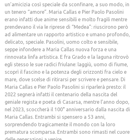
un’amicizia così speciale da sconfinare, a suo modo, in
un tenero “amore”. Maria Callas e Pier Paolo Pasolini
erano infatti due anime sensibili e molto fragili mentre
prendevano il via le riprese di “Medea”: riuscirono però
ad alimentare un rapporto artistico e umano profondo,
delicato, speciale. Pasolini, uomo colto e sensibile,
seppe infondere a Maria Callas nuova forza e una
rinnovata linfa artistica. E fra Grado e la laguna ritrovò
egli stesso le sue radici friulane: laggiù, uomo di fiume,
scoprì il fascino e la potenza degli orizzonti fra cielo e
mare, dove scelse di ritirarsi per scrivere e pensare. Di
Maria Callas e Pier Paolo Pasolini si riparlerà presto: il
2022 segnerà infatti il centenario della nascita del
geniale regista e poeta di Casarsa, mentre l’anno dopo,
nel 2023, scoccherà il 100° anniversario dalla nascita di
Maria Callas. Entrambi si spensero a 53 anni,
sorprendendo tragicamente il mondo con la loro
prematura scomparsa. Entrambi sono rimasti nel cuore
delle generazioni a venire.