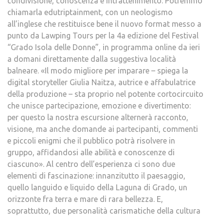
condivisione, conoscenza e intrattenimento. Potremmo
chiamarla edutriptainment, con un neologismo
all’inglese che restituisce bene il nuovo format messo a
punto da Lawping Tours per la 4a edizione del Festival
“Grado Isola delle Donne”, in programma online da ieri
a domani direttamente dalla suggestiva località
balneare. «Il modo migliore per imparare – spiega la
digital storyteller Giulia Naitza, autrice e affabulatrice
della produzione – sta proprio nel potente cortocircuito
che unisce partecipazione, emozione e divertimento:
per questo la nostra escursione alternerà racconto,
visione, ma anche domande ai partecipanti, commenti
e piccoli enigmi che il pubblico potrà risolvere in
gruppo, affidandosi alle abilità e conoscenze di
ciascuno». Al centro dell’esperienza ci sono due
elementi di fascinazione: innanzitutto il paesaggio,
quello languido e liquido della Laguna di Grado, un
orizzonte fra terra e mare di rara bellezza. E,
soprattutto, due personalità carismatiche della cultura