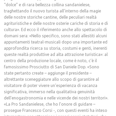
“dolce” e di rara bellezza collina sandanielese,
traghettando il nuovo turista all’interno della magie
delle nostre storiche cantine, delle peculiari realtà
agrituristiche e delle nostre osterie cariche di storia e di
cultura». Ed ecco il riferimento anche allo spettacolo di
domani sera: «Nello specifico, sono stati allestiti alcuni
appuntamenti teatral-musicali dopo una importante ed
approfondita ricerca su storia, costumi e genti, inerenti
queste realtà produttive ad alta attrazione turistica»: al
centro della produzione locale, come è noto, c’è il
famosissimo Prosciutto di San Daniele Dop. «Sono
state pertanto create – aggiunge il presidente –
altrettante sceneggiature allo scopo di garantire al
visitatore di poter vivere un’esperienza di vacanza
significativa, immerso nella qualitativa genuinità
dell’enogastronomia e nelle vicende dei nostri territori».
«La Pro Sandanielese, che ho l’onore di guidare –
prosegue Francesco Corsi -, con questi eventi ha inteso