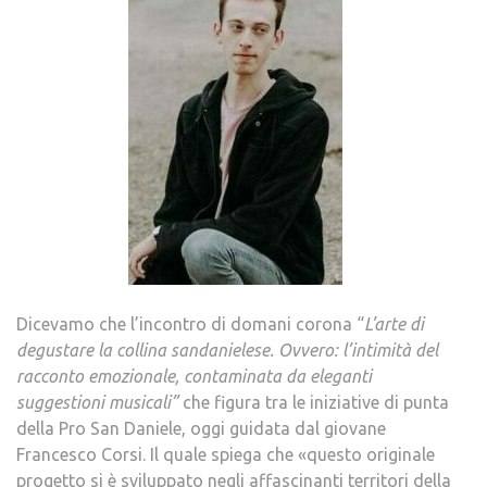
Dicevamo che l’incontro di domani corona “
L’arte di
degustare la collina sandanielese. Ovvero: l’intimità del
racconto emozionale, contaminata da eleganti
suggestioni musicali”
che figura tra le iniziative di punta
della Pro San Daniele, oggi guidata dal giovane
Francesco Corsi. Il quale spiega che «questo originale
progetto si è sviluppato negli affascinanti territori della