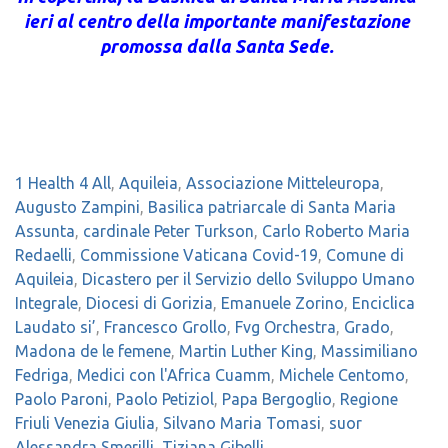
ieri al centro della importante manifestazione
promossa dalla Santa Sede.
1 Health 4 All
,
Aquileia
,
Associazione Mitteleuropa
,
Augusto Zampini
,
Basilica patriarcale di Santa Maria
Assunta
,
cardinale Peter Turkson
,
Carlo Roberto Maria
Redaelli
,
Commissione Vaticana Covid-19
,
Comune di
Aquileia
,
Dicastero per il Servizio dello Sviluppo Umano
Integrale
,
Diocesi di Gorizia
,
Emanuele Zorino
,
Enciclica
Laudato si’
,
Francesco Grollo
,
Fvg Orchestra
,
Grado
,
Madona de le femene
,
Martin Luther King
,
Massimiliano
Fedriga
,
Medici con l'Africa Cuamm
,
Michele Centomo
,
Paolo Paroni
,
Paolo Petiziol
,
Papa Bergoglio
,
Regione
Friuli Venezia Giulia
,
Silvano Maria Tomasi
,
suor
Alessandra Smerilli
,
Tiziana Gibelli