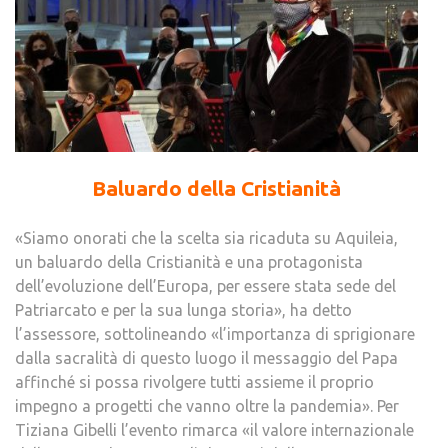
Baluardo della Cristianità
«Siamo onorati che la scelta sia ricaduta su Aquileia,
un baluardo della Cristianità e una protagonista
dell’evoluzione dell’Europa, per essere stata sede del
Patriarcato e per la sua lunga storia», ha detto
l’assessore, sottolineando «l’importanza di sprigionare
dalla sacralità di questo luogo il messaggio del Papa
affinché si possa rivolgere tutti assieme il proprio
impegno a progetti che vanno oltre la pandemia». Per
Tiziana Gibelli l’evento rimarca «il valore internazionale