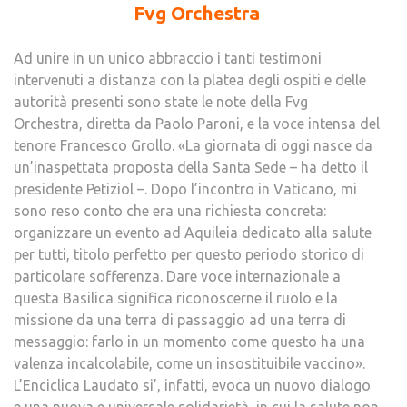
Fvg Orchestra
Ad unire in un unico abbraccio i tanti testimoni
intervenuti a distanza con la platea degli ospiti e delle
autorità presenti sono state le note della Fvg
Orchestra, diretta da Paolo Paroni, e la voce intensa del
tenore Francesco Grollo. «La giornata di oggi nasce da
un’inaspettata proposta della Santa Sede – ha detto il
presidente Petiziol –. Dopo l’incontro in Vaticano, mi
sono reso conto che era una richiesta concreta:
organizzare un evento ad Aquileia dedicato alla salute
per tutti, titolo perfetto per questo periodo storico di
particolare sofferenza. Dare voce internazionale a
questa Basilica significa riconoscerne il ruolo e la
missione da una terra di passaggio ad una terra di
messaggio: farlo in un momento come questo ha una
valenza incalcolabile, come un insostituibile vaccino».
L’Enciclica Laudato si’, infatti, evoca un nuovo dialogo
e una nuova e universale solidarietà, in cui la salute non