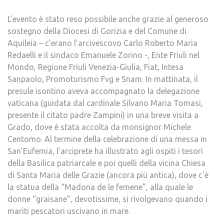
L’evento è stato reso possibile anche grazie al generoso
sostegno della Diocesi di Gorizia e del Comune di
Aquileia – c’erano l’arcivescovo Carlo Roberto Maria
Redaelli e il sindaco Emanuele Zorino -, Ente Friuli nel
Mondo, Regione Friuli Venezia-Giulia, Fiat, Intesa
Sanpaolo, Promoturismo Fvg e Snam. In mattinata, il
presule isontino aveva accompagnato la delegazione
vaticana (guidata dal cardinale Silvano Maria Tomasi,
presente il citato padre Zampini) in una breve visita a
Grado, dove è stata accolta da monsignor Michele
Centomo. Al termine della celebrazione di una messa in
San’Eufemia, l’arciprete ha illustrato agli ospiti i tesori
della Basilica patriarcale e poi quelli della vicina Chiesa
di Santa Maria delle Grazie (ancora più antica), dove c’è
la statua della “Madona de le femene”, alla quale le
donne “graisane”, devotissime, si rivolgevano quando i
mariti pescatori uscivano in mare.