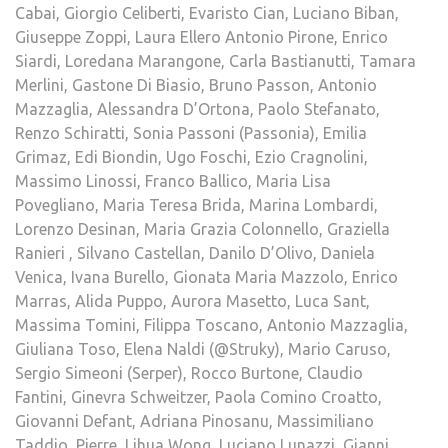
Cabai, Giorgio Celiberti, Evaristo Cian, Luciano Biban,
Giuseppe Zoppi, Laura Ellero Antonio Pirone, Enrico
Siardi, Loredana Marangone, Carla Bastianutti, Tamara
Merlini, Gastone Di Biasio, Bruno Passon, Antonio
Mazzaglia, Alessandra D’Ortona, Paolo Stefanato,
Renzo Schiratti, Sonia Passoni (Passonia), Emilia
Grimaz, Edi Biondin, Ugo Foschi, Ezio Cragnolini,
Massimo Linossi, Franco Ballico, Maria Lisa
Povegliano, Maria Teresa Brida, Marina Lombardi,
Lorenzo Desinan, Maria Grazia Colonnello, Graziella
Ranieri , Silvano Castellan, Danilo D’Olivo, Daniela
Venica, Ivana Burello, Gionata Maria Mazzolo, Enrico
Marras, Alida Puppo, Aurora Masetto, Luca Sant,
Massima Tomini, Filippa Toscano, Antonio Mazzaglia,
Giuliana Toso, Elena Naldi (@Struky), Mario Caruso,
Sergio Simeoni (Serper), Rocco Burtone, Claudio
Fantini, Ginevra Schweitzer, Paola Comino Croatto,
Giovanni Defant, Adriana Pinosanu, Massimiliano
Taddio, Pierre, Lihua Wong, Luciano Lunazzi, Gianni