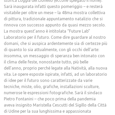
storica Loggia del Lionello (eccone spiegato il nome).
Sarà inaugurata infatti questo pomeriggio – e resterà
visitabile per oltre un mese – la 48ma mostra collettiva
di pittura, tradizionale appuntamento natalizio che si
rinnova con successo appunto da quasi mezzo secolo.
La mostra quest’anno è intitolata “Future Lab”
Laboratorio per il futuro. Come dire guardare al nostro
domani, che si auspica ardentemente sia di certezze più
di quanto lo sia attualmente, con gli occhi dell’arte:
insomma, un messaggio di speranza ben intonato con
il clima delle feste, nonostante tutto, più belle
dell’anno, proprio perché legate alla Natività, alla nuova
vita. Le opere esposte ispirate, infatti, ad un laboratorio
di idee per il futuro sono caratterizzate da varie
tecniche, miste, olio, grafiche, installazioni sculture,
numerose le espressioni fotografiche. Sarà il sindaco
Pietro Fontanini – che poco prima della pandemia
aveva insignito Maristella Cescutti del Sigillo della Città
di Udine per la sua lunghissima e appassionata