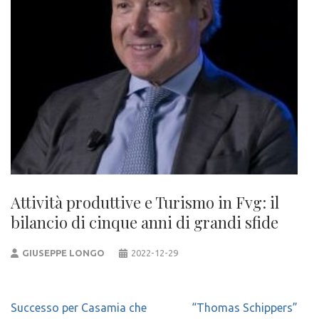
Attività produttive e Turismo in Fvg: il
bilancio di cinque anni di grandi sfide
GIUSEPPE LONGO
2022-12-29
Navigazione
Successo per Casamia che
“Thomas Schippers”