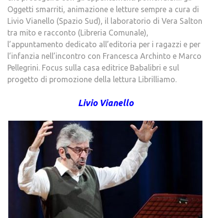
Oggetti smarriti, animazione e letture sempre a cura di
Livio Vianello (Spazio Sud), il laboratorio di Vera Salton
tra mito e racconto (Libreria Comunale),
l’appuntamento dedicato all’editoria per i ragazzi e per
l’infanzia nell’incontro con Francesca Archinto e Marco
Pellegrini. Focus sulla casa editrice Babalibri e sul
progetto di promozione della lettura Librilliamo.
Livio Vianello