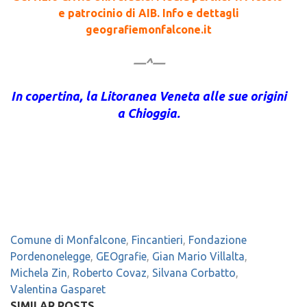
e patrocinio di AIB. Info e dettagli
geografiemonfalcone.it
—^—
In copertina, la Litoranea Veneta alle sue origini
a Chioggia.
Comune di Monfalcone
,
Fincantieri
,
Fondazione
Pordenonelegge
,
GEOgrafie
,
Gian Mario Villalta
,
Michela Zin
,
Roberto Covaz
,
Silvana Corbatto
,
Valentina Gasparet
SIMILAR POSTS