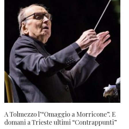
A Tolmezzo l’“Omaggio a Morricone”. E
domani a Trieste ultimi “Contrappunti”