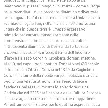
Sant Jacum”. L’appuntamento è alle 18.30 al bar
Beethoven di piazza I Maggio. “Si tratta – come si legge
nella locandina – di un racconto dinamico e divertente
nella lingiua che è il collante della società friulana, nello
scambio e negli affari, nell’amicizia e nell’amore, una
lingua che in questa terra è il mezzo espressivo
primario per entrare immediatamente nella
comprensione intima e nel cuore di chi ascolta”.
“Il Settecento illuminato di Gorizia da fortezza a
crocevia di culture” è, invece, il tema dell’Incontro
d’arte a Palazzo Coronini Cronberg, domani mattina,
alle 10, nel capoluogo isontino. Fondato nel XVI secolo
e donato alla Città di Gorizia nel 1990 da Guglielmo
Coronini, ultimo della nobile stirpe, il palazzo è ancora
oggi di una vitalità straordinaria. Pieno di luce e
fascinosa bellezza, ci mostra lo splendore di una
Gorizia che nel 2025 sarà capitale della Cultura Europea
e il meraviglioso corso della storia, che ci appartiene.
Per entrambe le iniziative, per le quali ha espresso il suo