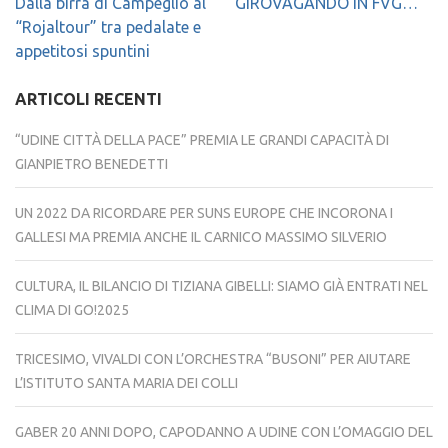
Navigazione
Dalla birra di Campeglio al
GIROVAGANDO IN FVG…
articoli
“Rojaltour” tra pedalate e
appetitosi spuntini
ARTICOLI RECENTI
“UDINE CITTÀ DELLA PACE” PREMIA LE GRANDI CAPACITÀ DI
GIANPIETRO BENEDETTI
UN 2022 DA RICORDARE PER SUNS EUROPE CHE INCORONA I
GALLESI MA PREMIA ANCHE IL CARNICO MASSIMO SILVERIO
CULTURA, IL BILANCIO DI TIZIANA GIBELLI: SIAMO GIÀ ENTRATI NEL
CLIMA DI GO!2025
TRICESIMO, VIVALDI CON L’ORCHESTRA “BUSONI” PER AIUTARE
L’ISTITUTO SANTA MARIA DEI COLLI
GABER 20 ANNI DOPO, CAPODANNO A UDINE CON L’OMAGGIO DEL