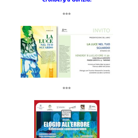
***
***