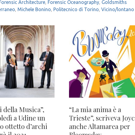
Forensic Architecture
,
Forensic Oceanography
,
Goldsmiths
erraneo
,
Michele Bonino
,
Politecnico di Torino
,
Vicino/lontano
i della Musica”,
“La mia anima è a
ledì a Udine un
Trieste”, scriveva Joyc
o ottetto d’archi
anche Altamarea per
rà il 2021
Bloomsday