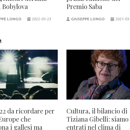
a Bobylova
Premio Saba
PPE LONGO
2022-03-23
GIUSEPPE LONGO
2021-03
M
22 da ricordare per
Cultura, il bilancio di
Europe che
Tiziana Gibelli: siamo
ona i gallesi ma
entrati nel clima di