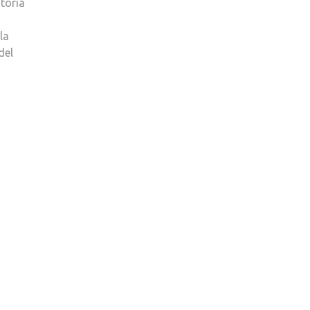
atoria
la
del