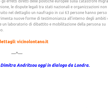
li effetti diretti delle politiche europee sulla catastrofe migr
ione, le dispute legali tra stati nazionali e organizzazioni non
uito nel dettaglio un naufragio in cui 63 persone hanno perso 
erimenta nuove forme di testimonianza all’interno degli ambiti 
he un laboratorio di dibattito e mobilitazione della persona su
o.
dettagli: vicinolontano.it
—^—
e Dimitra Andritsou oggi in dialogo da Londra.