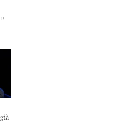
-13
 già