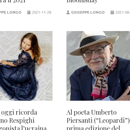
PPE LONGO
2021-11-28
GIUSEPPE LONGO
2021-06
 oggi ricorda
Al poeta Umberto
ino Respighi
Piersanti (“Leopardi”)
gonista l’ucraina
prima edizione del