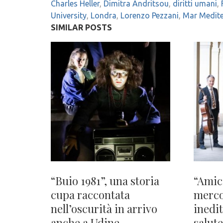
Charles Heller
,
Dimitra Andritsou
,
diritti umani
,
University
,
Londra
,
Lorenzo Pezzani
,
Mar Medit
SIMILAR POSTS
“Buio 1981”, una storia
“Amic
cupa raccontata
merco
nell’oscurità in arrivo
inedit
anche a Udine
salute