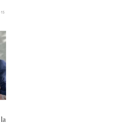
-15
 la