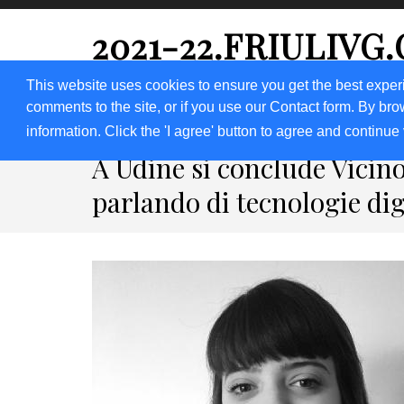
2021-22.FRIULIVG
#Cultura #Turismo #Eventi #Territorio-FVG
This website uses cookies to ensure you get the best exper
comments to the site, or if you use our Contact form. By bro
HOME 2023
2020
2019
2018
information. Click the 'I agree' button to agree and continue 
A Udine si conclude Vici
parlando di tecnologie digi