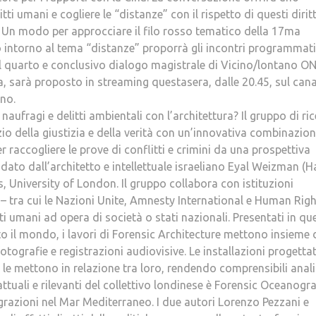
ti umani e cogliere le “distanze” con il rispetto di questi diritt
ta. Un modo per approcciare il filo rosso tematico della 17ma
o intorno al tema “distanze” proporrà gli incontri programmati
, il quarto e conclusivo dialogo magistrale di Vicino/lontano ON
a, sarà proposto in streaming questasera, dalle 20.45, sul cana
no.
aufragi e delitti ambientali con l’architettura? Il gruppo di ri
zio della giustizia e della verità con un’innovativa combinazion
r raccogliere le prove di conflitti e crimini da una prospettiva
ondato dall’architetto e intellettuale israeliano Eyal Weizman (H
, University of London. Il gruppo collabora con istituzioni
 – tra cui le Nazioni Unite, Amnesty International e Human Rig
ti umani ad opera di società o stati nazionali. Presentati in qu
tutto il mondo, i lavori di Forensic Architecture mettono insieme 
fotografie e registrazioni audiovisive. Le installazioni progetta
e le mettono in relazione tra loro, rendendo comprensibili anali
attuali e rilevanti del collettivo londinese è Forensic Oceanogr
migrazioni nel Mar Mediterraneo. I due autori Lorenzo Pezzani e