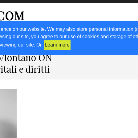
.COM
ience on our website. We may also store personal information (
wsing our site, you agree to our use of cookies and storage of o
RICETTE
KM0
VIGNETO FVG
FRIULIVG.IT
LIBRI
viewing our site. Or,
Learn more
no/lontano ON
tali e diritti