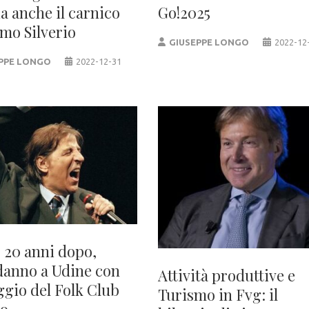
a anche il carnico
Go!2025
mo Silverio
GIUSEPPE LONGO
2022-12
PPE LONGO
2022-12-31
 20 anni dopo,
anno a Udine con
Attività produttive e
ggio del Folk Club
Turismo in Fvg: il