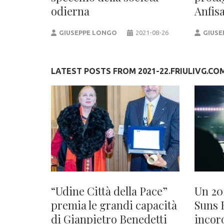
odierna
Anfis
GIUSEPPE LONGO
2021-08-26
GIUSE
LATEST POSTS FROM 2021-22.FRIULIVG.CO
“Udine Città della Pace”
Un 20
premia le grandi capacità
Suns 
di Gianpietro Benedetti
incor