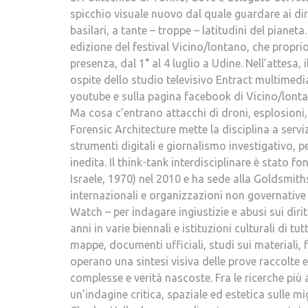
spicchio visuale nuovo dal quale guardare ai dirit
basilari, a tante – troppe – latitudini del piane
edizione del festival Vicino/lontano, che propri
presenza, dal 1° al 4 luglio a Udine. Nell’attesa
ospite dello studio televisivo Entract multimedi
youtube e sulla pagina facebook di Vicino/lonta
Ma cosa c’entrano attacchi di droni, esplosioni, n
Forensic Architecture mette la disciplina a servi
strumenti digitali e giornalismo investigativo, pe
inedita. Il think-tank interdisciplinare è stato f
Israele, 1970) nel 2010 e ha sede alla Goldsmiths
internazionali e organizzazioni non governative
Watch – per indagare ingiustizie e abusi sui dirit
anni in varie biennali e istituzioni culturali di 
mappe, documenti ufficiali, studi sui materiali, 
operano una sintesi visiva delle prove raccolte 
complesse e verità nascoste. Fra le ricerche più 
un’indagine critica, spaziale ed estetica sulle 