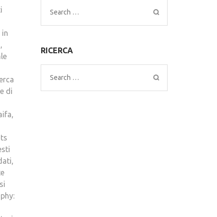
i
Search
for:
 in
,
RICERCA
le
Search
cerca
for:
e di
aifa,
hts
esti
dati,
te
si
aphy: