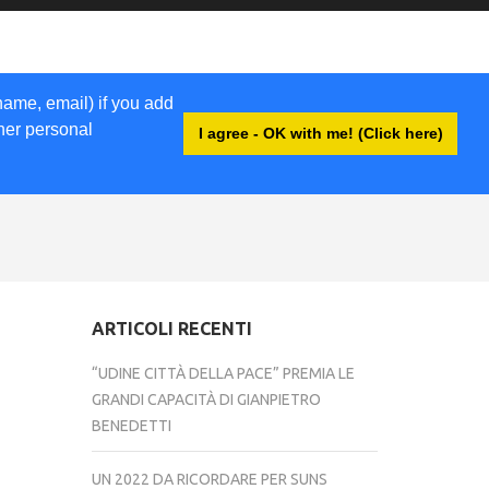
name, email) if you add
ther personal
I agree - OK with me! (Click here)
ACCEDI
ARTICOLI RECENTI
“UDINE CITTÀ DELLA PACE” PREMIA LE
GRANDI CAPACITÀ DI GIANPIETRO
BENEDETTI
UN 2022 DA RICORDARE PER SUNS