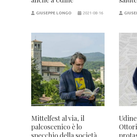
GIUSEPPE LONGO
2021-08-16
GIUSE
Mittelfest al via, il
Udine
palcoscenico è lo
Ottor
specchio della società
prota