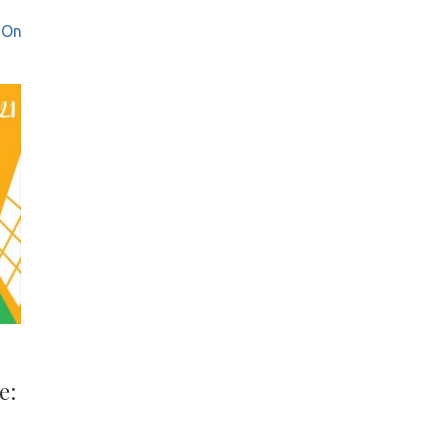
 On
e: