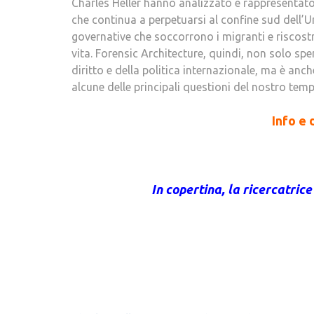
Charles Heller hanno analizzato e rappresentato g
che continua a perpetuarsi al confine sud dell’Un
governative che soccorrono i migranti e riscostr
vita. Forensic Architecture, quindi, non solo sp
diritto e della politica internazionale, ma è anc
alcune delle principali questioni del nostro temp
Info e 
In copertina, la ricercatric