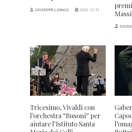
premi
GIUSEPPE LONGO
2022-12-31
Massi
GIUSE
Tricesimo, Vivaldi con
Gaber
l’orchestra “Busoni” per
Capod
aiutare l’Istituto Santa
l’oma