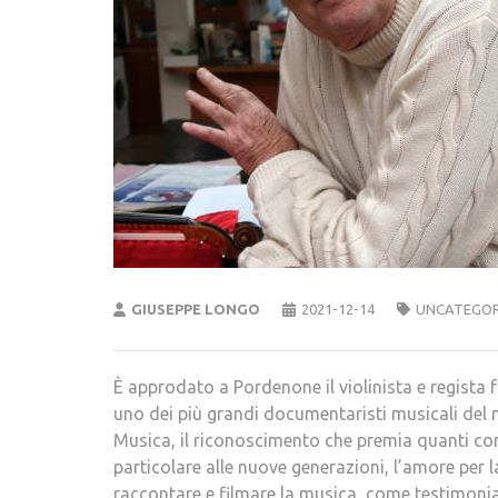
GIUSEPPE LONGO
2021-12-14
UNCATEGOR
È approdato a Pordenone il violinista e regist
uno dei più grandi documentaristi musicali del 
Musica, il riconoscimento che premia quanti con
particolare alle nuove generazioni, l’amore pe
raccontare e filmare la musica, come testimonia