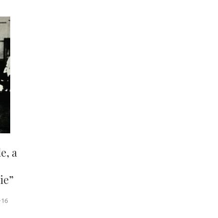
e, a
ie”
-16