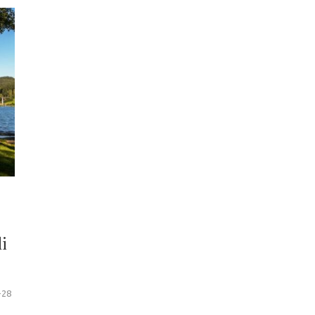
di
-28