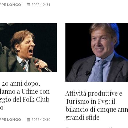
PPE LONGO
2022-12-31
 20 anni dopo,
anno a Udine con
Attività produttive e
ggio del Folk Club
Turismo in Fvg: il
io
bilancio di cinque ann
grandi sfide
PPE LONGO
2022-12-30