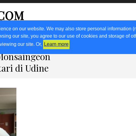
.COM
ience on our website. We may also store personal information (
wsing our site, you agree to our use of cookies and storage of o
RICETTE
KM0
VIGNETO FVG
FRIULIVG.IT
LIBRI
viewing our site. Or,
Learn more
 Monsaingeon
tari di Udine