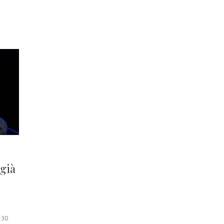
 già
-30