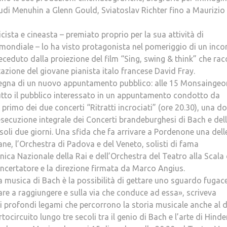
hudi Menuhin a Glenn Gould, Sviatoslav Richter fino a Maurizio
sta e cineasta – premiato proprio per la sua attività di
mondiale – lo ha visto protagonista nel pomeriggio di un inco
eceduto dalla proiezione del film “Sing, swing & think” che ra
azione del giovane pianista italo francese David Fray.
insegna di un nuovo appuntamento pubblico: alle 15 Monsaingeo
 tutto il pubblico interessato in un appuntamento condotto da
primo dei due concerti “Ritratti incrociati” (ore 20.30), una d
secuzione integrale dei Concerti brandeburghesi di Bach e del
li due giorni. Una sfida che fa arrivare a Pordenone una dell
ane, l’Orchestra di Padova e del Veneto, solisti di fama
nica Nazionale della Rai e dell’Orchestra del Teatro alla Scala 
oncertatore e la direzione firmata da Marco Angius.
a musica di Bach è la possibilità di gettare uno sguardo fugac
re a raggiungere e sulla via che conduce ad essa», scriveva
 i profondi legami che percorrono la storia musicale anche al d
circuito lungo tre secoli tra il genio di Bach e l’arte di Hinde