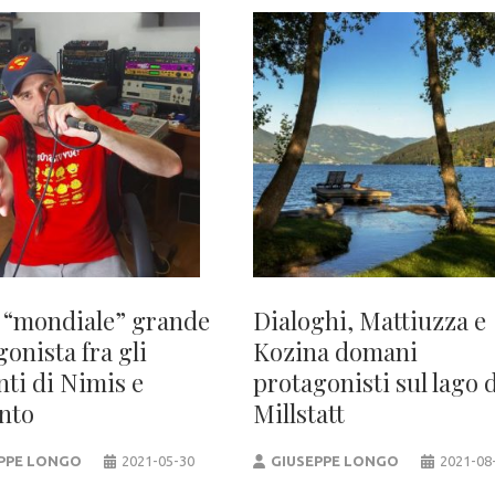
 “mondiale” grande
Dialoghi, Mattiuzza e
onista fra gli
Kozina domani
nti di Nimis e
protagonisti sul lago 
nto
Millstatt
PPE LONGO
2021-05-30
GIUSEPPE LONGO
2021-08