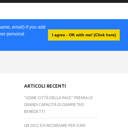
name, email) if you add
ther personal
I agree - OK with me! (Click here)
ACCEDI
ARTICOLI RECENTI
“UDINE CITTÀ DELLA PACE” PREMIA LE
GRANDI CAPACITÀ DI GIANPIETRO
BENEDETTI
UN 2022 DA RICORDARE PER SUNS