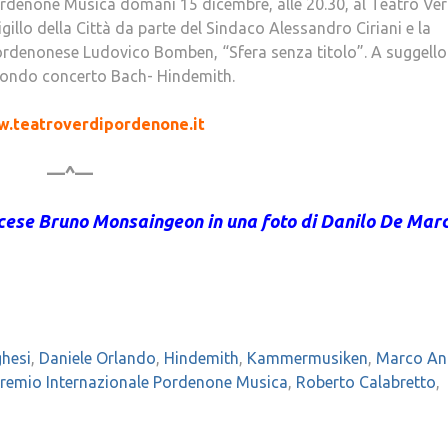
ordenone Musica domani 15 dicembre, alle 20.30, al Teatro Ver
llo della Città da parte del Sindaco Alessandro Ciriani e la
pordenonese Ludovico Bomben, “Sfera senza titolo”. A suggello
econdo concerto Bach- Hindemith.
w.teatroverdipordenone.it
—^—
rancese Bruno Monsaingeon in una foto di Danilo De Mar
ghesi
,
Daniele Orlando
,
Hindemith
,
Kammermusiken
,
Marco An
remio Internazionale Pordenone Musica
,
Roberto Calabretto
,