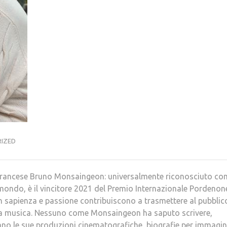
IZED
a francese Bruno Monsaingeon: universalmente riconosciuto c
mondo, è il vincitore 2021 del Premio Internazionale Pordenon
 sapienza e passione contribuiscono a trasmettere al pubblico
r la musica. Nessuno come Monsaingeon ha saputo scrivere,
no le sue produzioni cinematografiche, biografie per immagin