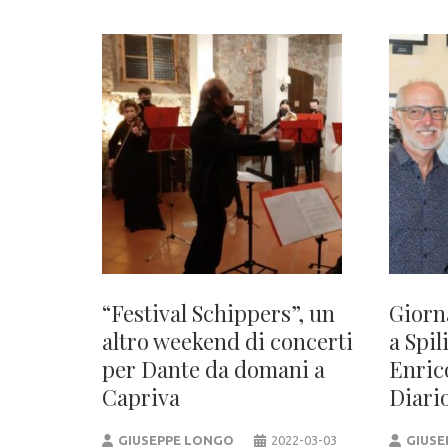
“Festival Schippers”, un
Giorn
altro weekend di concerti
a Spi
per Dante da domani a
Enric
Capriva
Diari
GIUSEPPE LONGO
2022-03-03
GIUSE