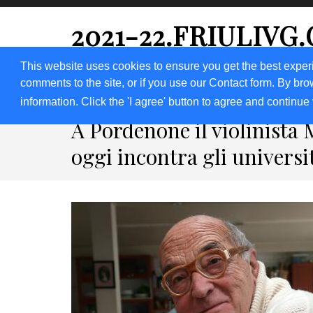
2021-22.FRIULIVG
#Cultura #Turismo #Eventi #Territorio-FVG
This website uses cookies to ensure you get the best exper
comments to the site, or if you use our Contact form. By bro
HOME 2023
2020
2019
2018
information. Click the 'I agree' button to agree and continue 
A Pordenone il violinista
oggi incontra gli universi