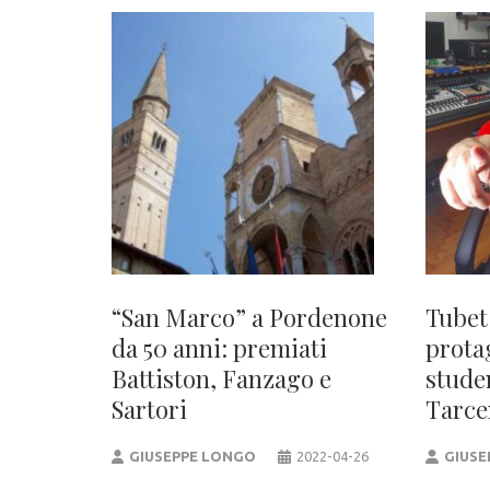
“San Marco” a Pordenone
Tubet
da 50 anni: premiati
protag
Battiston, Fanzago e
stude
Sartori
Tarce
GIUSEPPE LONGO
2022-04-26
GIUSE