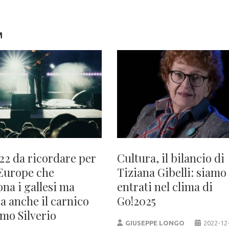
M
22 da ricordare per
Cultura, il bilancio di
Europe che
Tiziana Gibelli: siamo
ona i gallesi ma
entrati nel clima di
a anche il carnico
Go!2025
mo Silverio
GIUSEPPE LONGO
2022-12