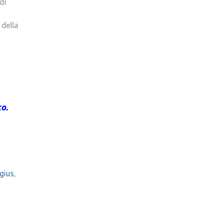
di
 della
co.
gius
,