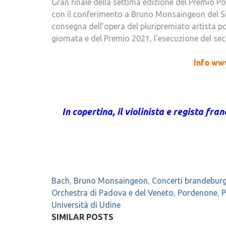
Gran finale della settima edizione del Premio P
con il conferimento a Bruno Monsaingeon del Sigi
consegna dell’opera del pluripremiato artista 
giornata e del Premio 2021, l’esecuzione del s
Info ww
In copertina, il violinista e regista f
Bach
,
Bruno Monsaingeon
,
Concerti brandebur
Orchestra di Padova e del Veneto
,
Pordenone
,
P
Università di Udine
SIMILAR POSTS