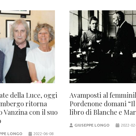
ate della Luce, oggi
Avamposti al femminil
limbergo ritorna
Pordenone domani “Il
o Vanzina con il suo
libro di Blanche e Mar
o
GIUSEPPE LONGO
2022-02
PPE LONGO
2022-06-08