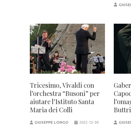
GIUSE
Tricesimo, Vivaldi con
Gaber
l’orchestra “Busoni” per
Capod
aiutare l’Istituto Santa
l’oma
Maria dei Colli
Buttr
GIUSEPPE LONGO
2022-12-30
GIUSE