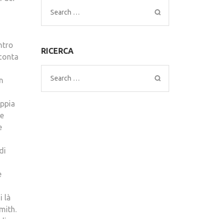
Search
for:
ntro
RICERCA
cconta
Search
n
for:
oppia
le
e
di
e
i là
mith.