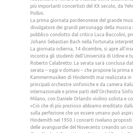
più importanti concertisti del XX secolo, da Ye
Pollini.
La prima giornata pordenonese del grande musici
divulgatore dei grandi personaggi della musica 
pubblico condotto dal critico Luca Baccolini, pr
Johann Sebastian Bach nella fortunata interpret
La giornata odierna, 14 dicembre, si apre all’
incontra gli studenti dell’Università di Udine e
Roberto Calabretto. La serata sarà conclusa dal 
serata – oggi e domani – che propone la prima e
Kammermusiken di Hindemith mai realizzata in so
principali orchestre sinfoniche e da camera itali
internazionale e prime parti dell’Orchestra Sinfo
Milano, con Daniele Orlando violino solista e c
«Ciò che di più prezioso abbiamo ereditato dall
sulla perfezione che un essere umano può aspira
Hindemith nel 1950. I concerti rivelano proposti
delle avanguardie del Novecento creando un corto