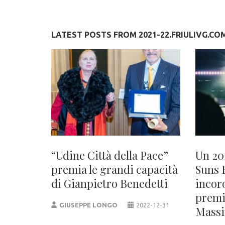
LATEST POSTS FROM 2021-22.FRIULIVG.CO
“Udine Città della Pace”
Un 20
premia le grandi capacità
Suns 
di Gianpietro Benedetti
incor
premi
GIUSEPPE LONGO
2022-12-31
Massi