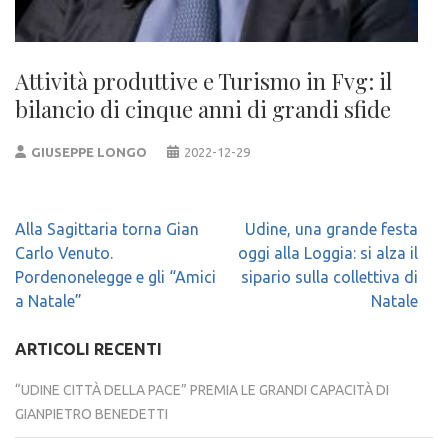
Attività produttive e Turismo in Fvg: il
bilancio di cinque anni di grandi sfide
GIUSEPPE LONGO
2022-12-29
Navigazione
Alla Sagittaria torna Gian
Udine, una grande festa
articoli
Carlo Venuto.
oggi alla Loggia: si alza il
Pordenonelegge e gli “Amici
sipario sulla collettiva di
a Natale”
Natale
ARTICOLI RECENTI
“UDINE CITTÀ DELLA PACE” PREMIA LE GRANDI CAPACITÀ DI
GIANPIETRO BENEDETTI