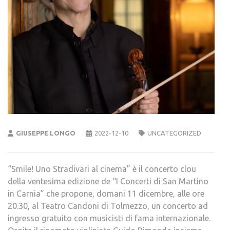
GIUSEPPE LONGO
2022-12-10
UNCATEGORIZED
“Smile! Uno Stradivari al cinema” è il concerto clou
della ventesima edizione de “I Concerti di San Martino
in Carnia” che propone, domani 11 dicembre, alle ore
20.30, al Teatro Candoni di Tolmezzo, un concerto ad
ingresso gratuito con musicisti di fama internazionale.