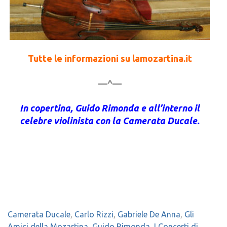
Tutte le informazioni su lamozartina.it
—^—
In copertina, Guido Rimonda e all’interno il
celebre violinista con la Camerata Ducale.
Camerata Ducale
,
Carlo Rizzi
,
Gabriele De Anna
,
Gli
Amici della Mozartina
,
Guido Rimonda
,
I Concerti di