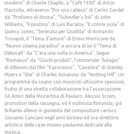
moderni” di Charlie Chaplin, a “Cafè 1930” di Astor
Piazzolla, attraverso “Por una cabeza” di Carlos Gardel
da “Profumo di donna”, “Schindler’s list” di John
Williams, “Il postino” di Luis Bacalov, “Il colore viola” di
Quincy Jones, “Serenata per Giuditta” di Armando
Trovajoli, il “Tema d’amore” di Ennio Morricone da
“Nuovo cinema paradiso” e ancora di lui il “Tema di
Deborah” da “C’era una volta in America”. Segue
“Romance” da “Giochi proibiti”, l’immortale “Adagio”
di Albinoni dal film “Il processo”, “Cavatina” di Stanley
Myers e “She” di Charles Aznavour da “Notting Hill”. Un
programma da sogno con musicisti altissimo spessore,
frutto di una stretta collaborazione tra l’associazione
Gli Amici della Mozartina di Paularo, Alessio Screm,
promotori della rassegna, ed il violinista Rimonda, già
brillante allievo in gioventù del compositore carnico
Giovanni Canciani negli anni torinesi ed ora direttore
artistico delle case-museo paularine dedicate alla
musica.