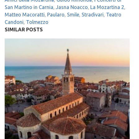
San Martino in Carnia
,
Jasna Noacco
,
La Mozartina 2
,
Matteo Macoratti
,
Paularo
,
Smile
,
Stradivari
,
Teatro
Candoni
,
Tolmezzo
SIMILAR POSTS