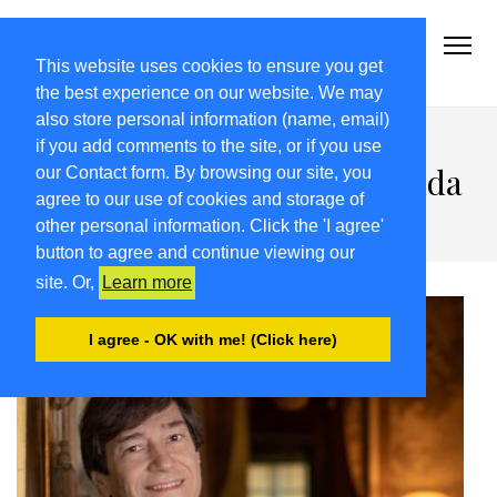
2021-22.FRIULIVG.COM
#Cultura #Turismo #Eventi #Territorio-FVG
This website uses cookies to ensure you get
the best experience on our website. We may
also store personal information (name, email)
Uno Stradivari al Cinema a
if you add comments to the site, or if you use
Tolmezzo con Guido Rimonda
our Contact form. By browsing our site, you
agree to our use of cookies and storage of
e la Camerata Ducale
other personal information. Click the 'I agree'
button to agree and continue viewing our
site. Or,
Learn more
I agree - OK with me! (Click here)