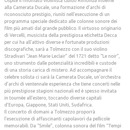
Ospite il rinomato violinista Guido Rimonda insieme
alla Camerata Ducale, una formazione d’archi di
riconosciuto prestigio, riuniti nell’esecuzione di un
programma speciale dedicato alle colonne sonore dei
film più amati dal grande pubblico. Il virtuoso originario
di Vercelli, musicista della prestigiosa etichetta Decca
per cui ha all’attivo diverse e fortunate produzioni
discografiche, sarà a Tolmezzo con il suo violino
Stradivari “Jean Marie Leclair” del 1721 detto “Le noir”,
uno strumento dalle potenzialità incredibili e custode
di una storia carica di mistero. Ad accompagnare il
celebre solista ci sarà la Camerata Ducale, un’orchestra
d’archi di ventennale esperienza che tiene concerti nelle
più prestigiose stagioni nazionali ed è spesso invitata
in tournée all’estero, toccando diverse capitali
d’Europa, Giappone, Stati Uniti, Sudafrica.
Il concerto di domani a Tolmezzo proporrà
l’esecuzione di affascinanti capolavori da pellicole
memorabili. Da “Smile”, colonna sonora del film “Tempi