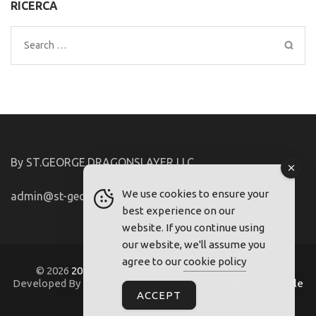
RICERCA
Search
for:
By ST.GEORGE.DRAGONSLAYER LLC
We use cookies to ensure your
admin@st-george-dragonslayer.com
best experience on our
website. If you continue using
our website, we'll assume you
agree to our
cookie policy
© 2026
2021-22.FriuliVG.com
. Metro Magazine Pro |
Developed By
Rara Theme
. Powered by
WordPress
.
Regole
ACCEPT