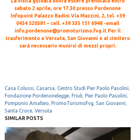
La visita guidata dovrà essere prenotata entro
sabato 2 aprile, ore 17.30 presso Pordenone
Infopoint Palazzo Badini Via Mazzini, 2, tel. +39
0434 520381 – cell. +39 335 151 6948 -email
info.pordenone@promoturismo.fvg.it Per il
trasferimento a Versuta, San Giovanni e al cimitero
sarà necessario munirsi di mezzi propri.
Casa Colussi
,
Casarsa
,
Centro Studi Pier Paolo Pasolini
,
Fondazione Pordenonelegge
,
Friuli
,
Pier Paolo Pasolini
,
Pomponio Amalteo
,
PromoTurismoFvg
,
San Giovanni
,
Santa Croce
,
Versuta
SIMILAR POSTS