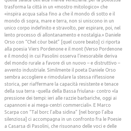
trasforma la città in un «mostro mitologico» che
«inspira acqua salsa fino a che il mondo di sotto e il
mondo di sopra, mare e terra, non si uniscono in un
unico corpo indefinito e stravolto, per espirare, poi, nel
lento processo di allontanamento e nostalgia.» Daniele
Orso con “Chel còur beàt” [quel cuore beato] ci riporta
alla poesia Viers Pordenone e il mont (Verso Pordenone
e il mondo) in cui Pasolini osserva l’inesorabile deriva
del mondo rurale a favore di un nuovo – e distruttivo –
avvento industriale. Similmente il poeta Daniele Orso
sembra accogliere e rimodulare la stessa riflessione
storica, per riaffermare la capacità resistente e tenace
della sua terra -quella della Bassa friulana- contro «la
pressione dei tempi: ieri alle razzie barbariche, oggi ai
capannoni e ai mega-centri commerciali». E Marco
Scarpa con “Tal borc l’alba sidina” [nel borgo l’alba
silenziosa] ci accompagna in un confronto fra le Poesie
a Casarsa di Pasolini, che risuonano delle voci e delle