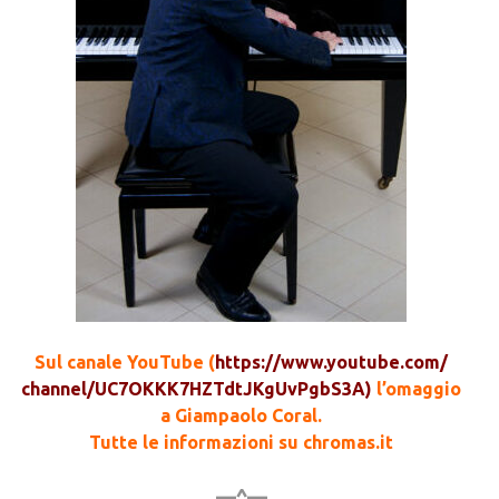
Sul canale YouTube (
https://www.youtube.com/
channel/
UC7OKKK7HZTdtJKgUvPgbS3A
)
l’omaggio
a Giampaolo Coral.
Tutte le informazioni su chromas.it
—^—