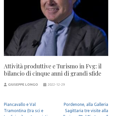
Attività produttive e Turismo in Fvg: il
bilancio di cinque anni di grandi sfide
GIUSEPPE LONGO
2022-12-29
Navigazione
Piancavallo e Val
Pordenone, alla Galleria
articoli
Tramontina (tra sci e
Sagittaria tre visite alla