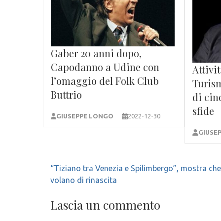
Gaber 20 anni dopo,
Capodanno a Udine con
Attivi
l’omaggio del Folk Club
Turism
Buttrio
di cin
sfide
GIUSEPPE LONGO
2022-12-30
GIUSE
Navigazione
“Tiziano tra Venezia e Spilimbergo”, mostra che
articoli
volano di rinascita
Lascia un commento