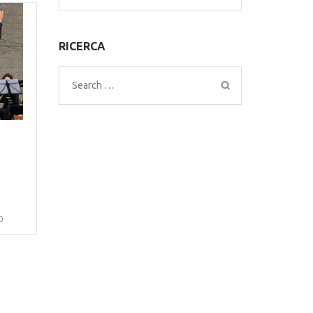
for:
RICERCA
Search
for:
0