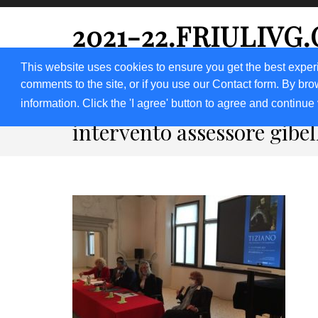
2021-22.FRIULIVG
#Cultura #Turismo #Eventi #Territorio-FVG
This website uses cookies to ensure you get the best exper
comments to the site, or if you use our Contact form. By bro
HOME 2023
2020
2019
2018
information. Click the 'I agree' button to agree and continue 
intervento assessore gibel