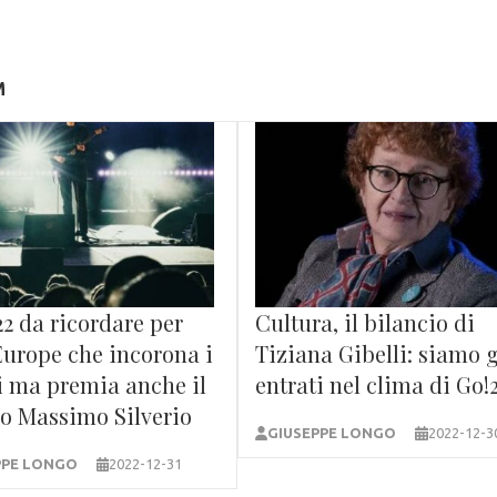
M
2 da ricordare per
Cultura, il bilancio di
Europe che incorona i
Tiziana Gibelli: siamo 
i ma premia anche il
entrati nel clima di Go!
co Massimo Silverio
GIUSEPPE LONGO
2022-12-3
PPE LONGO
2022-12-31