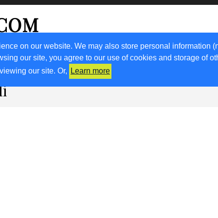
.COM
ience on our website. We may also store personal information (
wsing our site, you agree to our use of cookies and storage of o
RICETTE
KM0
VIGNETO FVG
FRIULIVG.IT
LIBRI
viewing our site. Or,
Learn more
li