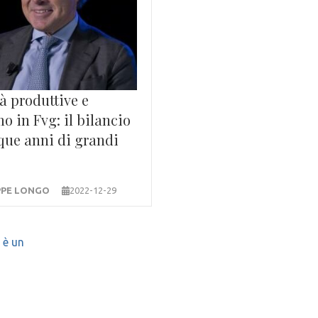
tà produttive e
o in Fvg: il bilancio
que anni di grandi
PPE LONGO
2022-12-29
 è un