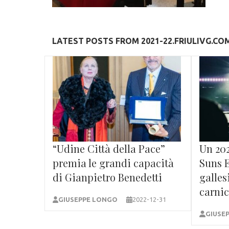
LATEST POSTS FROM 2021-22.FRIULIVG.CO
“Udine Città della Pace”
Un 202
premia le grandi capacità
Suns 
di Gianpietro Benedetti
galles
carni
GIUSEPPE LONGO
2022-12-31
GIUSE