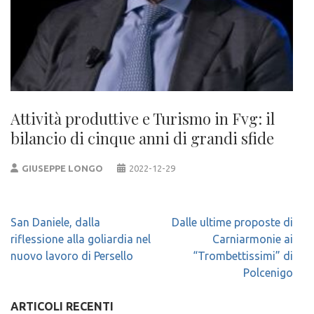
Attività produttive e Turismo in Fvg: il
bilancio di cinque anni di grandi sfide
GIUSEPPE LONGO
2022-12-29
Navigazione
San Daniele, dalla
Dalle ultime proposte di
articoli
riflessione alla goliardia nel
Carniarmonie ai
nuovo lavoro di Persello
“Trombettissimi” di
Polcenigo
ARTICOLI RECENTI