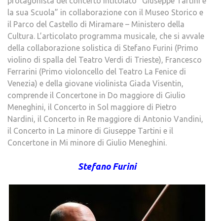
protagonista del concerto intitolato “Giuseppe Tartini e
la sua Scuola” in collaborazione con il Museo Storico e
il Parco del Castello di Miramare – Ministero della
Cultura. L’articolato programma musicale, che si avvale
della collaborazione solistica di Stefano Furini (Primo
violino di spalla del Teatro Verdi di Trieste), Francesco
Ferrarini (Primo violoncello del Teatro La Fenice di
Venezia) e della giovane violinista Giada Visentin,
comprende il Concertone in Do maggiore di Giulio
Meneghini, il Concerto in Sol maggiore di Pietro
Nardini, il Concerto in Re maggiore di Antonio Vandini,
il Concerto in La minore di Giuseppe Tartini e il
Concertone in Mi minore di Giulio Meneghini.
Stefano Furini