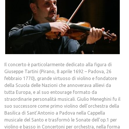
Il concerto è particolarmente dedicato alla figura di
Giuseppe Tartini (Pirano, 8 aprile 1692 – Padova, 26
febbraio 1770), grande virtuoso di violino e fondatore
della Scuola delle Nazioni che annoverava allievi da
tutta Europa, e al suo entourage formato da
straordinarie personalità musicali. Giulio Meneghini fu il
suo successore come primo violino dell’orchestra della
Basilica di Sant’Antonio a Padova nella Cappella
musicale del Santo e trasformò le Sonate dell’op.1 per
violino e basso in Concertoni per orchestra, nella forma