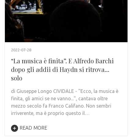
2022-07-28
“La musica è finita”. E Alfredo Barchi
dopo gli addii di Haydn si ritrova…
solo
di Giuseppe Longo CIVIDALE - "Ecco, la musica è
finita, gli amici se ne vanno...", cantava oltre
mezzo secolo fa Franco Califano. Non sembri
irriverente, ma è proprio questo il…
READ MORE