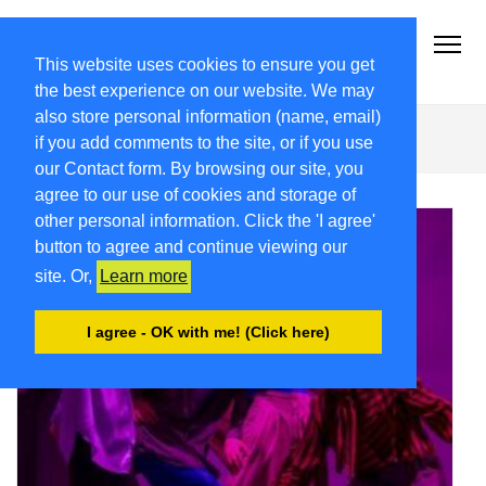
2021-22.FRIULIVG.COM
#Cultura #Turismo #Eventi #Territorio-FVG
This website uses cookies to ensure you get
the best experience on our website. We may
also store personal information (name, email)
Roberto Corciulo
if you add comments to the site, or if you use
our Contact form. By browsing our site, you
agree to our use of cookies and storage of
other personal information. Click the 'I agree'
button to agree and continue viewing our
site. Or,
Learn more
I agree - OK with me! (Click here)