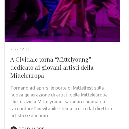
2022-12-23
A Cividale torna “Mittelyoung”
dedicato ai giovani artisti della
Mitteleuropa
Tornano ad aprirsi le porte di Mittelfest sulla
nuova generazione di artisti della Mitteleuropa
che, grazie a Mittelyoung, saranno chiamati a
raccontare l’inevitabile - tema scelto dal direttore
artistico Giacomo…