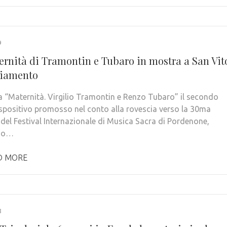
9
ernità di Tramontin e Tubaro in mostra a San Vit
liamento
ola “Maternità. Virgilio Tramontin e Renzo Tubaro” il secondo
spositivo promosso nel conto alla rovescia verso la 30ma
 del Festival Internazionale di Musica Sacra di Pordenone,
so…
D MORE
8