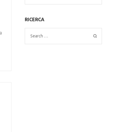
for:
RICERCA
a
Search
for: