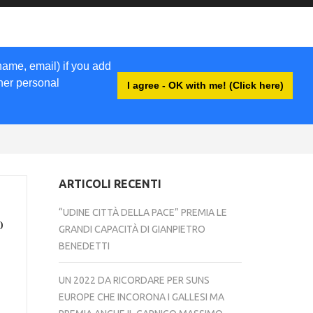
name, email) if you add
ther personal
I agree - OK with me! (Click here)
ACCEDI
ARTICOLI RECENTI
“UDINE CITTÀ DELLA PACE” PREMIA LE
o
GRANDI CAPACITÀ DI GIANPIETRO
BENEDETTI
UN 2022 DA RICORDARE PER SUNS
EUROPE CHE INCORONA I GALLESI MA