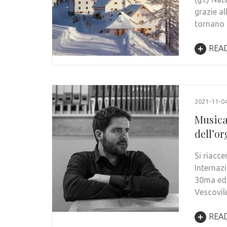
grazie al
tornano 
REA
2021-11-0
Musica
dell’o
Si riacce
Internaz
30ma edi
Vescovil
REA