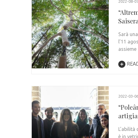
2022-08-0
“Altrem
Saiser
Sarà una
l’11 agos
assieme 
REA
2022-03-0
“Poleâr
artigia
L'abilità
è in vetr