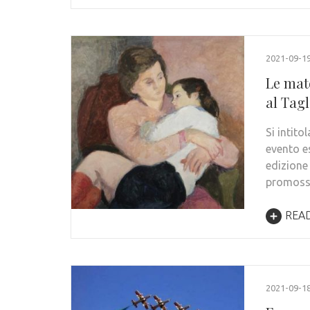
2021-09-1
Le mat
al Tag
Si intit
evento e
edizione
promos
REA
2021-09-1