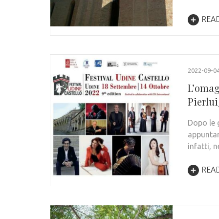
REA
2022-09-0
L’omag
Pierlu
Dopo le 
appuntam
infatti, 
REA