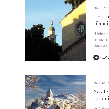
2022-02-1
E ora 
rilanci
“Udine c
formato 
deciso d
REA
2021-12-1
Natale 
sosteni
(g.l.) Na