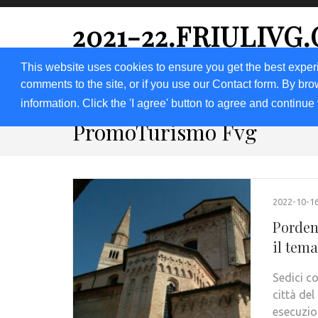
2021-22.FRIULIVG
#Cultura #Turismo #Eventi #Territorio-FVG
This website uses cookies to ensure you get the best exper
comments to the site, or if you use our Contact form. By bro
HOME 2023
2020
2019
2018
information. Click the 'I agree' button to agree and continue 
PromoTurismo Fvg
2022-10-1
Porden
il tema
Sedici co
città de
esecuzio