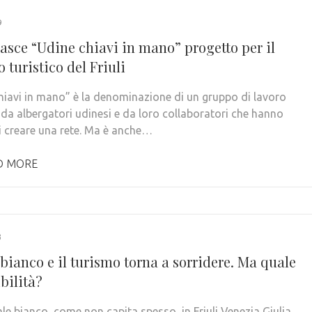
9
nasce “Udine chiavi in mano” progetto per il
o turistico del Friuli
hiavi in mano” è la denominazione di un gruppo di lavoro
da albergatori udinesi e da loro collaboratori che hanno
i creare una rete. Ma è anche…
D MORE
3
bianco e il turismo torna a sorridere. Ma quale
bilità?
tale bianco, come non capita spesso, in Friuli Venezia Giulia,