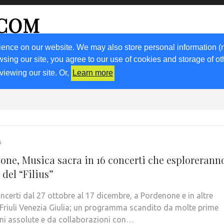
.COM
ience on our website. We may also store personal information (
wsing our site, you agree to our use of cookies and storage of o
RICETTE
KM0
VIGNETO FVG
FRIULIVG.IT
LIBRI
viewing our site. Or,
Learn more
6
one, Musica sacra in 16 concerti che esplorerann
 del “Filius”
ncerti dal 27 ottobre al 17 dicembre, a Pordenone e in altre
l Friuli Venezia Giulia; un programma scandito da molte prime
ni assolute e da collaborazioni con…