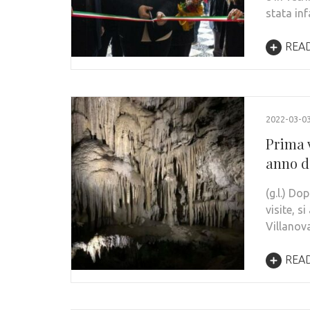
stata in
REA
2022-03-0
Prima v
anno d’
(g.l.) D
visite, s
Villanova
REA