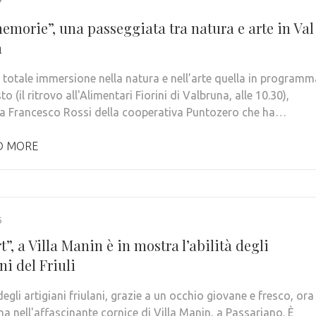
7
emorie”, una passeggiata tra natura e arte in Val
a
 totale immersione nella natura e nell’arte quella in programm
to (il ritrovo all'Alimentari Fiorini di Valbruna, alle 10.30),
a Francesco Rossi della cooperativa Puntozero che ha…
D MORE
6
t”, a Villa Manin è in mostra l’abilità degli
ni del Friuli
 degli artigiani friulani, grazie a un occhio giovane e fresco, ora
ina nell'affascinante cornice di Villa Manin, a Passariano. È