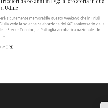
Tricolori da 60 anni in Fvg: la loro storia in due
 a Udine
esterà sicuramente memorabile questo weekend che in Friuli
Giulia vede la solenne celebrazione del 60° anniversario della
elle Frecce Tricolori, la Pattuglia acrobatica nazionale. Un
Air…
D MORE