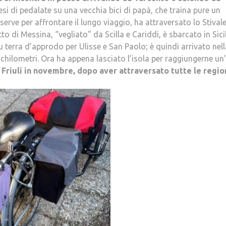
i di pedalate su una vecchia bici di papà, che traina pure un
 serve per affrontare il lungo viaggio, ha attraversato lo Stival
o di Messina, “vegliato” da Scilla e Cariddi, è sbarcato in Sicil
u terra d’approdo per Ulisse e San Paolo; è quindi arrivato nell
hilometri. Ora ha appena lasciato l’isola per raggiungerne un’
 Friuli in novembre, dopo aver attraversato tutte le region