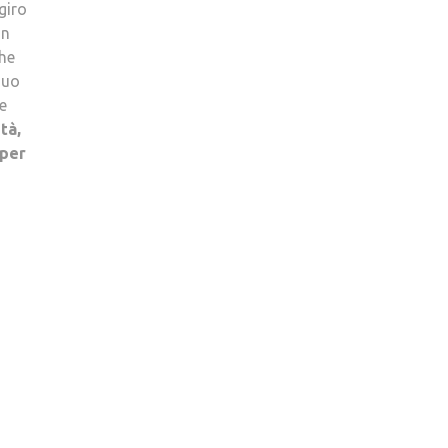
giro
in
che
suo
re
tà,
 per