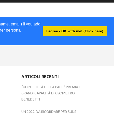
name, email) if you add
ther personal
I agree - OK with me! (Click here)
ACCEDI
ARTICOLI RECENTI
“UDINE CITTÀ DELLA PACE” PREMIA LE
GRANDI CAPACITÀ DI GIANPIETRO
BENEDETTI
UN 2022 DA RICORDARE PER SUNS