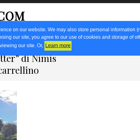
.COM
ience on our website. We may also store personal information (
wsing our site, you agree to our use of cookies and storage of o
RICETTE
KM0
VIGNETO FVG
FRIULIVG.IT
LIBRI
viewing our site. Or,
Learn more
tter” di Nimis
 carrellino