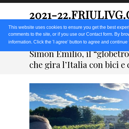
2021-22.FRIULIVG
#Cultura #Turismo #Eventi #Territorio-FVG
This website uses cookies to ensure you get the best exper
comments to the site, or if you use our Contact form. By bro
HOME 2023
2020
2019
2018
information. Click the 'I agree' button to agree and continue 
Simon Emilio, il “globetro
che gira l’Italia con bici e