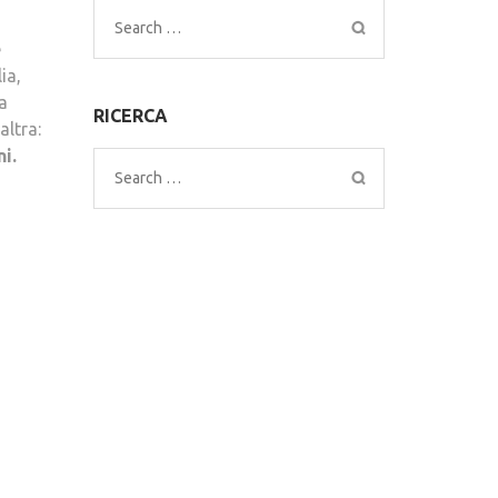
Search
e
for:
ia,
a
RICERCA
altra:
i.
Search
for: