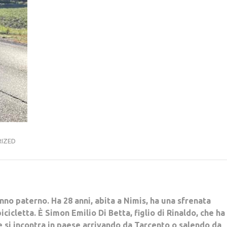
IZED
nno paterno. Ha 28 anni, abita a Nimis, ha una sfrenata
bicicletta. È Simon Emilio Di Betta, figlio di Rinaldo, che ha
e si incontra in paese arrivando da Tarcento o salendo da