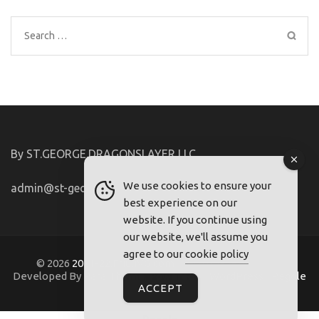
Search
for:
By ST.GEORGE.DRAGONSLAYER LLC
We use cookies to ensure your
admin@st-george-dragonslayer.com
best experience on our
website. If you continue using
our website, we'll assume you
agree to our
cookie policy
© 2026
2021-22.FriuliVG.com
. Metro Magazine Pro |
Developed By
Rara Theme
. Powered by
WordPress
.
Regole
ACCEPT