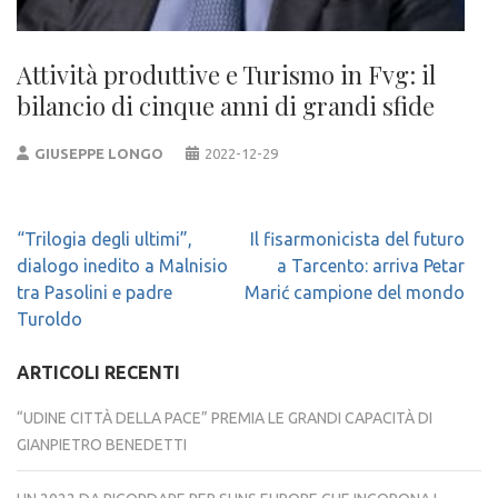
Attività produttive e Turismo in Fvg: il
bilancio di cinque anni di grandi sfide
GIUSEPPE LONGO
2022-12-29
Navigazione
“Trilogia degli ultimi”,
Il fisarmonicista del futuro
articoli
dialogo inedito a Malnisio
a Tarcento: arriva Petar
tra Pasolini e padre
Marić campione del mondo
Turoldo
ARTICOLI RECENTI
“UDINE CITTÀ DELLA PACE” PREMIA LE GRANDI CAPACITÀ DI
GIANPIETRO BENEDETTI