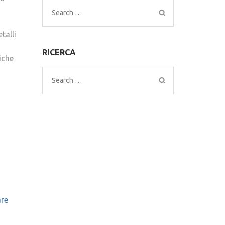
Search
for:
talli
RICERCA
iche
Search
for:
are