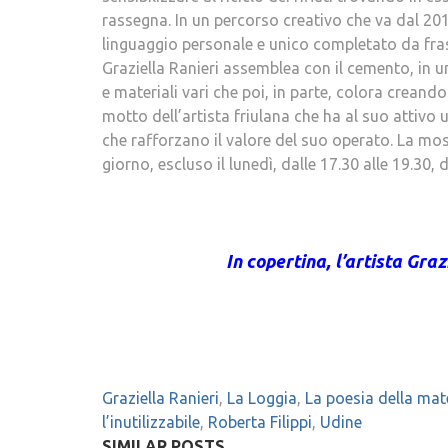
rassegna. In un percorso creativo che va dal 20
linguaggio personale e unico completato da frasi
Graziella Ranieri assemblea con il cemento, in 
e materiali vari che poi, in parte, colora creando 
motto dell’artista friulana che ha al suo attivo
che rafforzano il valore del suo operato. La most
giorno, escluso il lunedì, dalle 17.30 alle 19.30,
In copertina, l’artista Gra
Graziella Ranieri
,
La Loggia
,
La poesia della mat
l’inutilizzabile
,
Roberta Filippi
,
Udine
SIMILAR POSTS