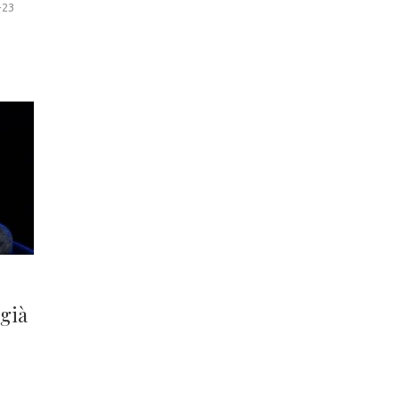
-23
 già