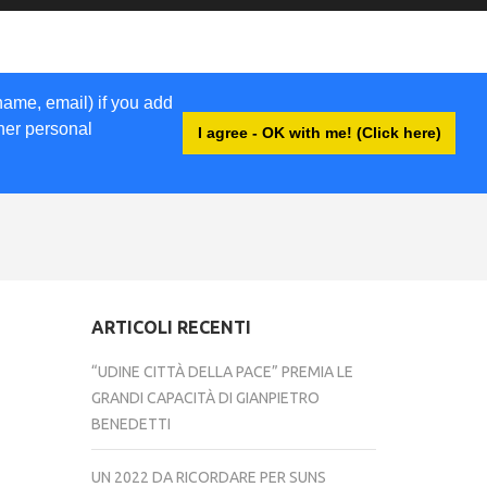
name, email) if you add
ther personal
I agree - OK with me! (Click here)
ACCEDI
ARTICOLI RECENTI
“UDINE CITTÀ DELLA PACE” PREMIA LE
GRANDI CAPACITÀ DI GIANPIETRO
BENEDETTI
UN 2022 DA RICORDARE PER SUNS