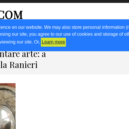
.COM
ience on our website. We may also store personal information (
wsing our site, you agree to our use of cookies and storage of o
RICETTE
KM0
VIGNETO FVG
FRIULIVG.IT
LIBRI
viewing our site. Or,
Learn more
ntare arte: a
la Ranieri