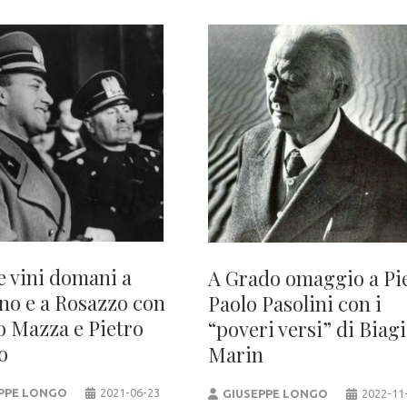
e vini domani a
A Grado omaggio a Pi
no e a Rosazzo con
Paolo Pasolini con i
 Mazza e Pietro
“poveri versi” di Biag
o
Marin
PPE LONGO
2021-06-23
GIUSEPPE LONGO
2022-11