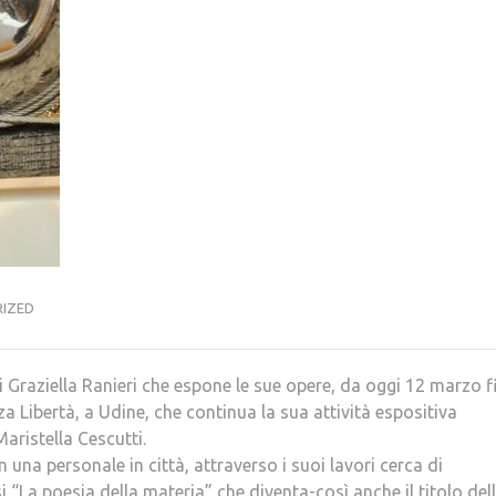
IZED
e di Graziella Ranieri che espone le sue opere, da oggi 12 marzo f
za Libertà, a Udine, che continua la sua attività espositiva
aristella Cescutti.
 una personale in città, attraverso i suoi lavori cerca di
ssi “La poesia della materia” che diventa-così anche il titolo del