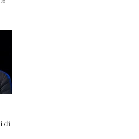
-30
i di