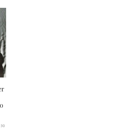
er
io
-30