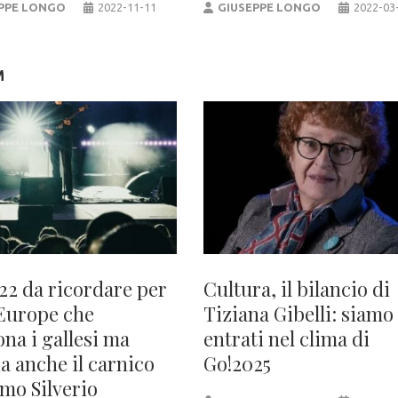
PPE LONGO
2022-11-11
GIUSEPPE LONGO
2022-03
M
22 da ricordare per
Cultura, il bilancio di
Europe che
Tiziana Gibelli: siamo
ona i gallesi ma
entrati nel clima di
a anche il carnico
Go!2025
mo Silverio