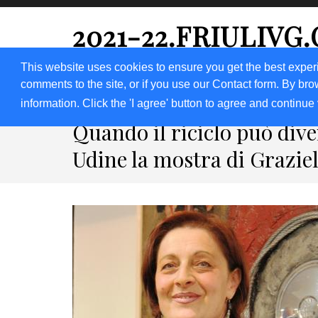
2021-22.FRIULIVG
#Cultura #Turismo #Eventi #Territorio-FVG
This website uses cookies to ensure you get the best exper
comments to the site, or if you use our Contact form. By bro
HOME 2023
2020
2019
2018
information. Click the 'I agree' button to agree and continue 
Quando il riciclo può dive
Udine la mostra di Graziel