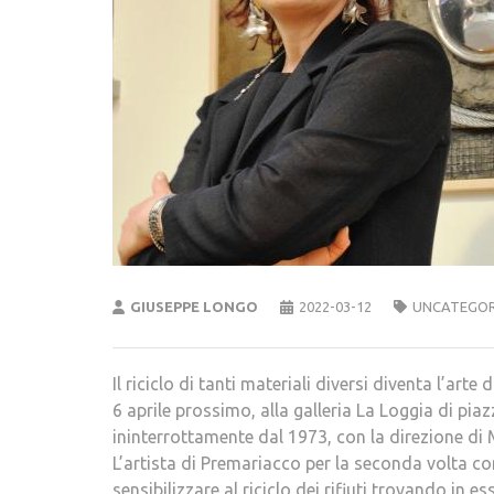
GIUSEPPE LONGO
2022-03-12
UNCATEGOR
Il riciclo di tanti materiali diversi diventa l’art
6 aprile prossimo, alla galleria La Loggia di piaz
ininterrottamente dal 1973, con la direzione di M
L’artista di Premariacco per la seconda volta con
sensibilizzare al riciclo dei rifiuti trovando in e