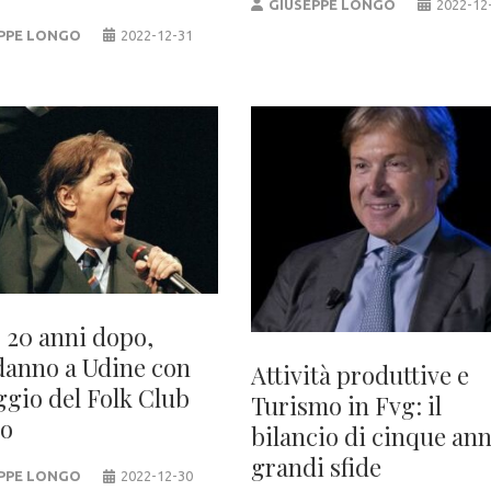
GIUSEPPE LONGO
2022-12
PPE LONGO
2022-12-31
 20 anni dopo,
anno a Udine con
Attività produttive e
ggio del Folk Club
Turismo in Fvg: il
io
bilancio di cinque ann
grandi sfide
PPE LONGO
2022-12-30