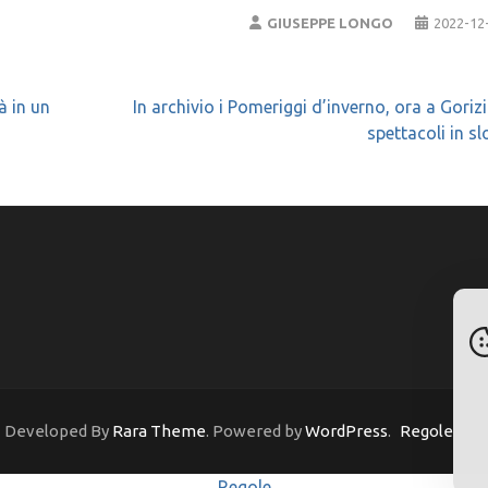
GIUSEPPE LONGO
2022-12
à in un
In archivio i Pomeriggi d’inverno, ora a Goriz
spettacoli in s
 | Developed By
Rara Theme
. Powered by
WordPress
.
Regole
Regole