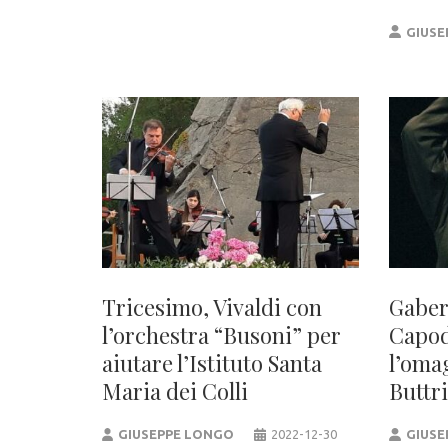
GIUSE
Tricesimo, Vivaldi con
Gaber
l’orchestra “Busoni” per
Capod
aiutare l’Istituto Santa
l’oma
Maria dei Colli
Buttr
GIUSEPPE LONGO
2022-12-30
GIUSE