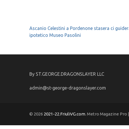
Navigazione
Ascanio Celestini a Pordenone stasera ci guider
articoli
ipotetico Museo Pasolini
By ST.GEORGE.DRAGONSLAYER LLC
admin@st-george-dragonslayer.com
© 2026
2021-22.FriuliVG.com
. Metro Magazine Pro