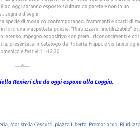
18 ad oggi saranno esposte sculture da parete e non in un
, segni e disegni.
una specie di mosaico contemporaneo, frammenti e scarti di me
in loro una inaspettata poesia. “Riutilizzare l’inutilizzabile” è il
 un intenso impegno espositivo con premi, riconoscimenti e crit
ra, presentata in catalogo da Roberta Filippi, è visitabile ogni
 domenica e festivi 11-12.30.
—^—
ziella Renieri che da oggi espone alla Loggia.
eria
,
Maristella Cescutti
,
piazza Libertà
,
Premariacco
,
Riutilizz