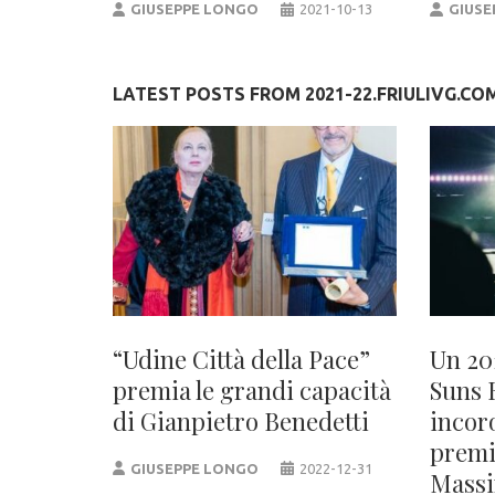
GIUSEPPE LONGO
2021-10-13
GIUSE
LATEST POSTS FROM 2021-22.FRIULIVG.CO
“Udine Città della Pace”
Un 20
premia le grandi capacità
Suns 
di Gianpietro Benedetti
incor
premi
GIUSEPPE LONGO
2022-12-31
Massi