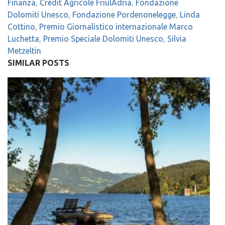
Finanza
,
Crédit Agricole FriulAdria
,
Fondazione
Dolomiti Unesco
,
Fondazione Pordenonelegge
,
Linda
Cottino
,
Premio Giornalistico internazionale Marco
Luchetta
,
Premio Speciale Dolomiti Unesco
,
Silvia
Metzeltin
SIMILAR POSTS