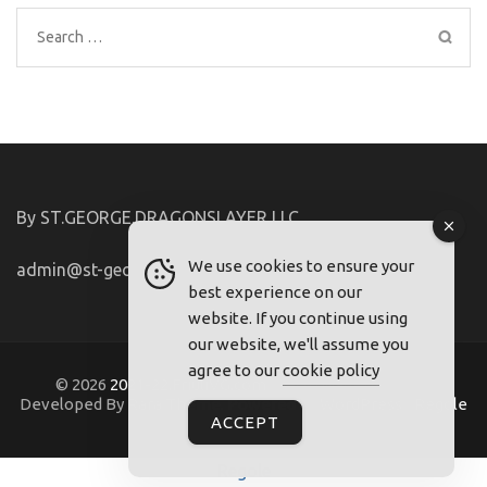
Search
for:
By ST.GEORGE.DRAGONSLAYER LLC
We use cookies to ensure your
admin@st-george-dragonslayer.com
best experience on our
website. If you continue using
our website, we'll assume you
agree to our
cookie policy
© 2026
2021-22.FriuliVG.com
. Metro Magazine Pro |
Developed By
Rara Theme
. Powered by
WordPress
.
Regole
ACCEPT
Regole