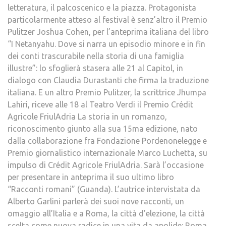
letteratura, il palcoscenico e la piazza. Protagonista
particolarmente atteso al festival è senz’altro il Premio
Pulitzer Joshua Cohen, per l’anteprima italiana del libro
“I Netanyahu. Dove si narra un episodio minore e in fin
dei conti trascurabile nella storia di una famiglia
illustre”: lo sfoglierà stasera alle 21 al Capitol, in
dialogo con Claudia Durastanti che firma la traduzione
italiana. E un altro Premio Pulitzer, la scrittrice Jhumpa
Lahiri, riceve alle 18 al Teatro Verdi il Premio Crédit
Agricole FriulAdria La storia in un romanzo,
riconoscimento giunto alla sua 15ma edizione, nato
dalla collaborazione fra Fondazione Pordenonelegge e
Premio giornalistico internazionale Marco Luchetta, su
impulso di Crédit Agricole FriulAdria. Sarà l’occasione
per presentare in anteprima il suo ultimo libro
“Racconti romani” (Guanda). L’autrice intervistata da
Alberto Garlini parlerà dei suoi nove racconti, un
omaggio all’Italia e a Roma, la città d’elezione, la città
scelta come nuova radice in una vita da apolide: Roma