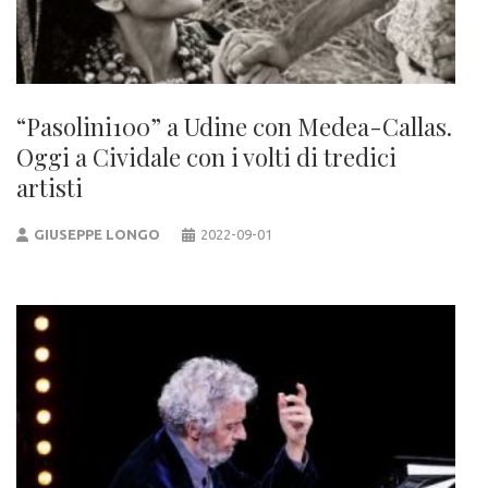
“Pasolini100” a Udine con Medea-Callas.
Oggi a Cividale con i volti di tredici
artisti
GIUSEPPE LONGO
2022-09-01