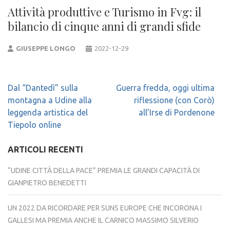
Attività produttive e Turismo in Fvg: il
bilancio di cinque anni di grandi sfide
GIUSEPPE LONGO
2022-12-29
Navigazione
Dal “Dantedì” sulla
Guerra fredda, oggi ultima
articoli
montagna a Udine alla
riflessione (con Corò)
leggenda artistica del
all’Irse di Pordenone
Tiepolo online
ARTICOLI RECENTI
“UDINE CITTÀ DELLA PACE” PREMIA LE GRANDI CAPACITÀ DI
GIANPIETRO BENEDETTI
UN 2022 DA RICORDARE PER SUNS EUROPE CHE INCORONA I
GALLESI MA PREMIA ANCHE IL CARNICO MASSIMO SILVERIO