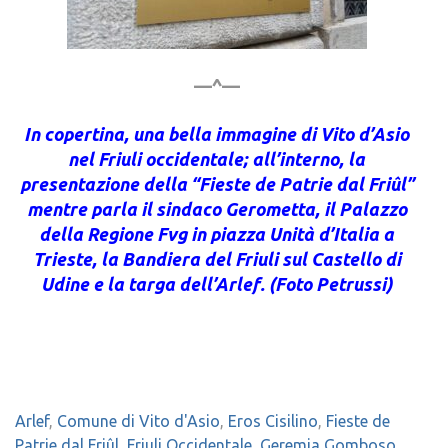
—^—
In copertina, una bella immagine di Vito d’Asio
nel Friuli occidentale; all’interno, la
presentazione della “Fieste de Patrie dal Friûl”
mentre parla il sindaco Gerometta, il Palazzo
della Regione Fvg in piazza Unità d’Italia a
Trieste, la Bandiera del Friuli sul Castello di
Udine e la targa dell’Arlef. (Foto Petrussi)
Arlef
,
Comune di Vito d'Asio
,
Eros Cisilino
,
Fieste de
Patrie dal Friûl
,
Friuli Occidentale
,
Geremia Gomboso
,