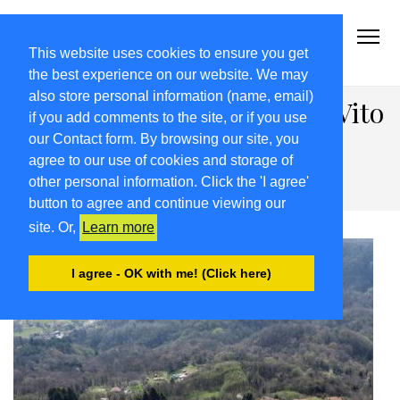
2021-22.FRIULIVG.COM
#Cultura #Turismo #Eventi #Territorio-FVG
This website uses cookies to ensure you get
the best experience on our website. We may
also store personal information (name, email)
“Patrie dal Friûl”, la festa a Vito
if you add comments to the site, or if you use
d’Asio. Ma il 3 aprile la
our Contact form. By browsing our site, you
agree to our use of cookies and storage of
bandiera anche a Trieste
other personal information. Click the 'I agree'
button to agree and continue viewing our
site. Or,
Learn more
I agree - OK with me! (Click here)