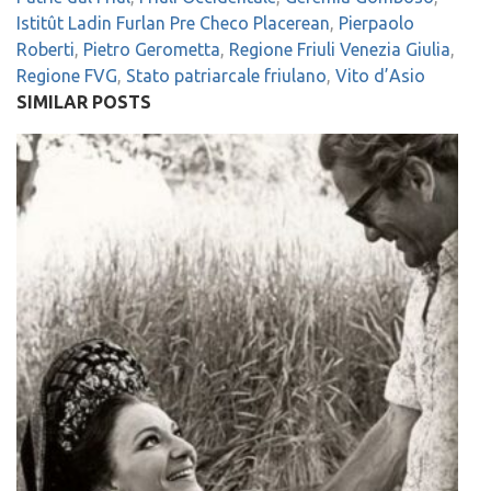
Istitût Ladin Furlan Pre Checo Placerean
,
Pierpaolo
Roberti
,
Pietro Gerometta
,
Regione Friuli Venezia Giulia
,
Regione FVG
,
Stato patriarcale friulano
,
Vito d’Asio
SIMILAR POSTS