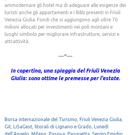
ammodernare gli hotel ma di adeguare alle esigenze dei
turisti anche gli appartamenti e i B&b presenti in Friuli
Venezia Giulia. Fondi che si aggiungono agli oltre 70
milioni allocati per investimenti nei poli montani e
luoghi simbolo per migliorare infrastrutture, servizi e
attrattività.
—^—
In copertina, una spiaggia del Friuli Venezia
Giulia: sono ottime le premesse per l’estate.
Borsa internazionale del Turismo
,
Friuli Venezia Giulia
,
Git
,
LiSaGest
,
litorali di Lignano e Grado
,
Lunedì
dell’Angelo
,
Milano
,
Pasqua
,
Pasquetta
,
Sergio Emidio