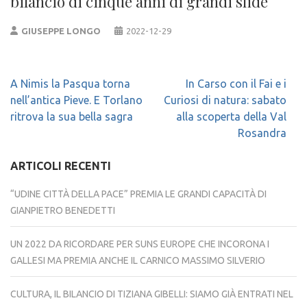
bilancio di cinque anni di grandi sfide
GIUSEPPE LONGO
2022-12-29
Navigazione
A Nimis la Pasqua torna
In Carso con il Fai e i
articoli
nell’antica Pieve. E Torlano
Curiosi di natura: sabato
ritrova la sua bella sagra
alla scoperta della Val
Rosandra
ARTICOLI RECENTI
“UDINE CITTÀ DELLA PACE” PREMIA LE GRANDI CAPACITÀ DI
GIANPIETRO BENEDETTI
UN 2022 DA RICORDARE PER SUNS EUROPE CHE INCORONA I
GALLESI MA PREMIA ANCHE IL CARNICO MASSIMO SILVERIO
CULTURA, IL BILANCIO DI TIZIANA GIBELLI: SIAMO GIÀ ENTRATI NEL