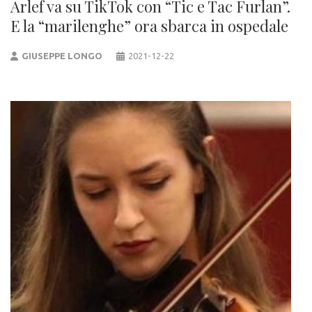
Arlef va su TikTok con “Tic e Tac Furlan”.
E la “marilenghe” ora sbarca in ospedale
GIUSEPPE LONGO
2021-12-22