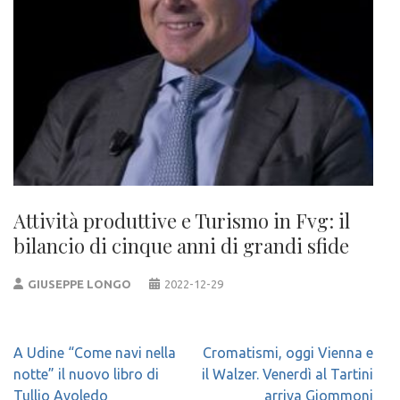
Attività produttive e Turismo in Fvg: il
bilancio di cinque anni di grandi sfide
GIUSEPPE LONGO
2022-12-29
Navigazione
A Udine “Come navi nella
Cromatismi, oggi Vienna e
articoli
notte” il nuovo libro di
il Walzer. Venerdì al Tartini
Tullio Avoledo
arriva Giommoni