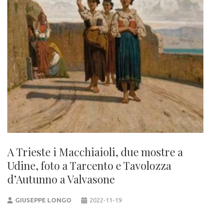
A Trieste i Macchiaioli, due mostre a
Udine, foto a Tarcento e Tavolozza
d’Autunno a Valvasone
GIUSEPPE LONGO
2022-11-19