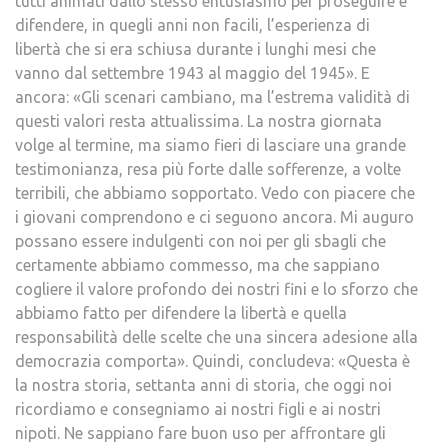
tutti animati dallo stesso entusiasmo per proseguire e
difendere, in quegli anni non facili, l’esperienza di
libertà che si era schiusa durante i lunghi mesi che
vanno dal settembre 1943 al maggio del 1945». E
ancora: «Gli scenari cambiano, ma l’estrema validità di
questi valori resta attualissima. La nostra giornata
volge al termine, ma siamo fieri di lasciare una grande
testimonianza, resa più forte dalle sofferenze, a volte
terribili, che abbiamo sopportato. Vedo con piacere che
i giovani comprendono e ci seguono ancora. Mi auguro
possano essere indulgenti con noi per gli sbagli che
certamente abbiamo commesso, ma che sappiano
cogliere il valore profondo dei nostri fini e lo sforzo che
abbiamo fatto per difendere la libertà e quella
responsabilità delle scelte che una sincera adesione alla
democrazia comporta». Quindi, concludeva: «Questa è
la nostra storia, settanta anni di storia, che oggi noi
ricordiamo e consegniamo ai nostri figli e ai nostri
nipoti. Ne sappiano fare buon uso per affrontare gli