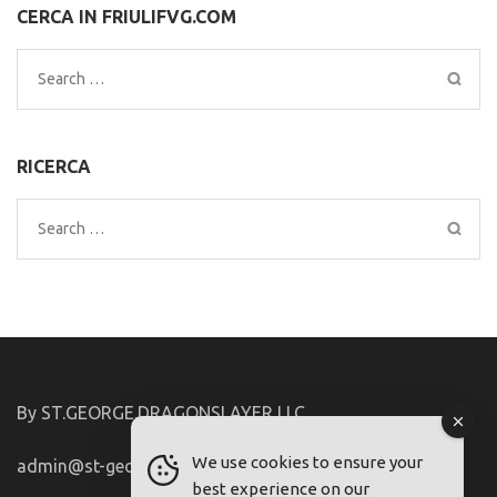
CERCA IN FRIULIFVG.COM
Search
for:
RICERCA
Search
for:
By ST.GEORGE.DRAGONSLAYER LLC
We use cookies to ensure your
admin@st-george-dragonslayer.com
best experience on our