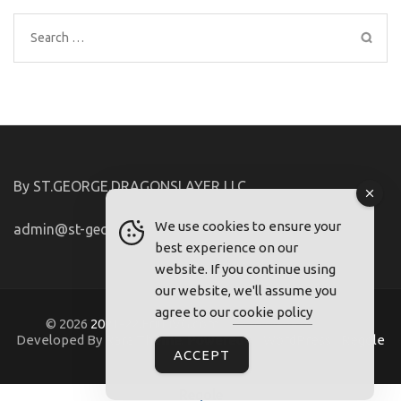
Search
for:
By ST.GEORGE.DRAGONSLAYER LLC
We use cookies to ensure your
admin@st-george-dragonslayer.com
best experience on our
website. If you continue using
our website, we'll assume you
agree to our
cookie policy
© 2026
2021-22.FriuliVG.com
. Metro Magazine Pro |
Developed By
Rara Theme
. Powered by
WordPress
.
Regole
ACCEPT
Regole