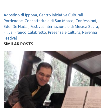
Agostino di Ippona
,
Centro Iniziative Culturali
Pordenone
,
Concattedrale di San Marco
,
Confessioni
,
Eddi De Nadai
,
Festival Internazionale di Musica Sacra
,
Filius
,
Franco Calabretto
,
Presenza e Cultura
,
Ravenna
Festival
SIMILAR POSTS