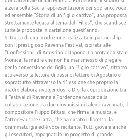
Concattedrale di San Marco a Pordenone, il sipario si
alzerà sulla Sacra rappresentazione per soprano, voce
ed ensemble “Storia di un figlio cattivo”, una proposta
strettamente legata al tema del “Filius”, che scandisce
tutte le proposte in cartellone quest’anno.
Si tratta di una produzione realizzata in partnership
con il prestigioso Ravenna Festival, ispirata alle
“Confessioni” di Agostino di Ippona. La protagonista è
Monica, la madre che non ha mai smesso di pregare
per la conversione del figlio: un “figlio cattivo”, ritratto
attraverso la lettura di passi di lettere di Agostino e
soprattutto attraverso la riflessione che proprio la
madre elabora rivolgendosi a Dio. la coproduzione tra
il Festival di Ravenna e Pordenone nasce dalla
collaborazione tra due giovanissimi talenti ravennati, il
compositore Filippo Bittasi, che firma la musica, e
l’attore-autore Gatta, che ha curato il libretto, la
drammaturgia ed è voce recitante. Tutti giovani anche
gli esecutori, impegnati in un progetto di grande