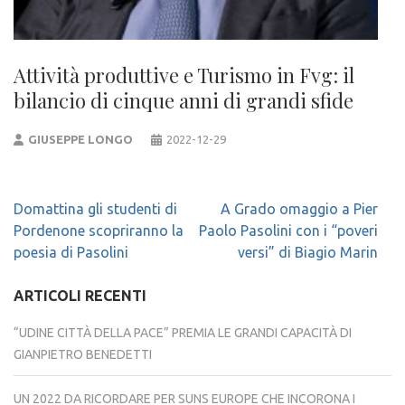
Attività produttive e Turismo in Fvg: il
bilancio di cinque anni di grandi sfide
GIUSEPPE LONGO
2022-12-29
Navigazione
Domattina gli studenti di
A Grado omaggio a Pier
articoli
Pordenone scopriranno la
Paolo Pasolini con i “poveri
poesia di Pasolini
versi” di Biagio Marin
ARTICOLI RECENTI
“UDINE CITTÀ DELLA PACE” PREMIA LE GRANDI CAPACITÀ DI
GIANPIETRO BENEDETTI
UN 2022 DA RICORDARE PER SUNS EUROPE CHE INCORONA I