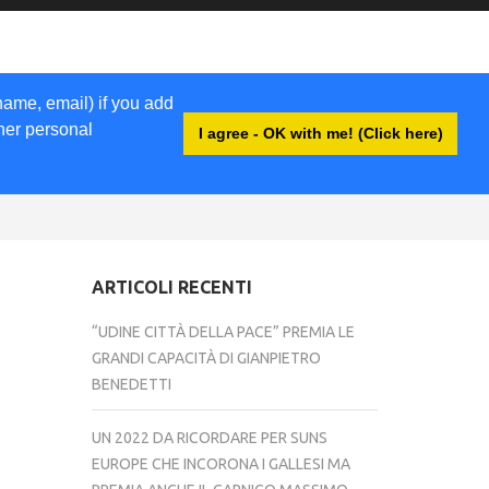
name, email) if you add
ther personal
I agree - OK with me! (Click here)
ACCEDI
ARTICOLI RECENTI
“UDINE CITTÀ DELLA PACE” PREMIA LE
GRANDI CAPACITÀ DI GIANPIETRO
BENEDETTI
UN 2022 DA RICORDARE PER SUNS
EUROPE CHE INCORONA I GALLESI MA