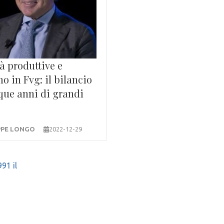
tà produttive e
o in Fvg: il bilancio
que anni di grandi
PPE LONGO
2022-12-29
91 il