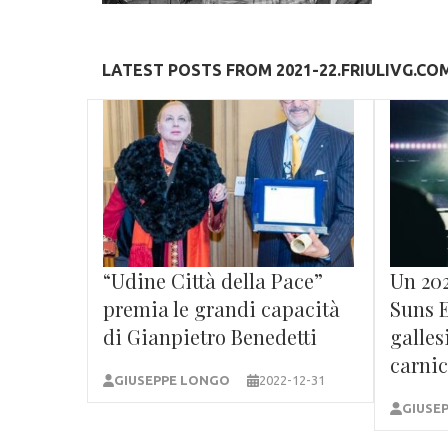
LATEST POSTS FROM 2021-22.FRIULIVG.CO
“Udine Città della Pace”
Un 202
premia le grandi capacità
Suns 
di Gianpietro Benedetti
galles
carni
GIUSEPPE LONGO
2022-12-31
GIUSE