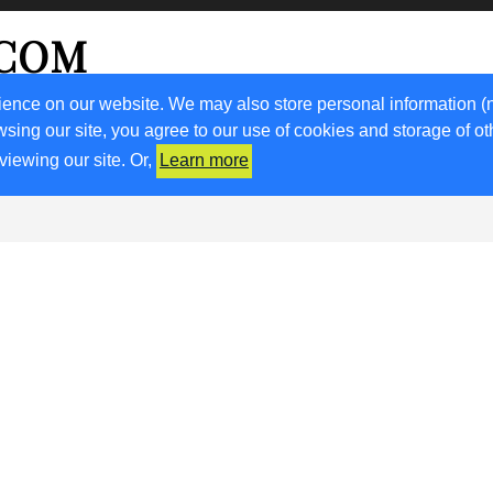
.COM
ience on our website. We may also store personal information (
wsing our site, you agree to our use of cookies and storage of o
RICETTE
KM0
VIGNETO FVG
FRIULIVG.IT
LIBRI
viewing our site. Or,
Learn more