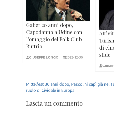
Gaber 20 anni dopo,
Capodanno a Udine con
Attivi
l’omaggio del Folk Club
Turism
Buttrio
di cin
sfide
GIUSEPPE LONGO
2022-12-30
GIUSE
Navigazione
Mittelfest 30 anni dopo, Pascolini capì già nel 19
articoli
ruolo di Cividale in Europa
Lascia un commento