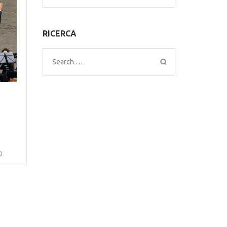
for:
RICERCA
Search
for:
0