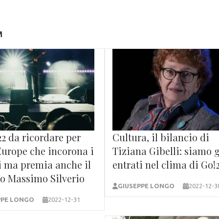
M
2 da ricordare per
Cultura, il bilancio di
Europe che incorona i
Tiziana Gibelli: siamo 
i ma premia anche il
entrati nel clima di Go!
co Massimo Silverio
GIUSEPPE LONGO
2022-12-3
PPE LONGO
2022-12-31