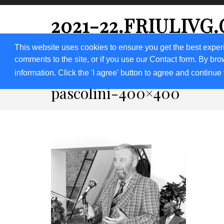
2021-22.FRIULIVG
#Cultura #Turismo #Eventi #Territorio-FVG
This website uses cookies to ensure you get the best exper
comments to the site, or if you use our Contact form. By bro
HOME 2023
2020
2019
2018
information. Click the 'I agree' button to agree and continue 
pascolini-400×400