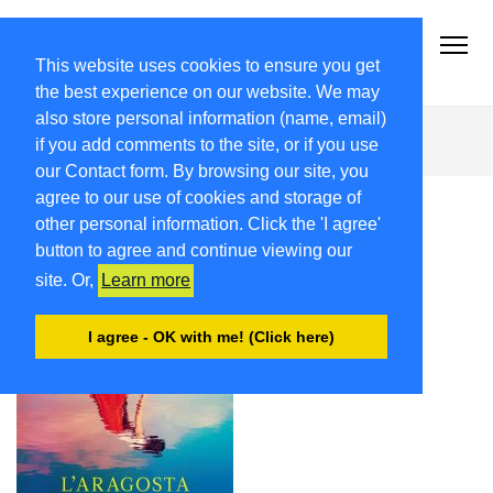
2021-22.FRIULIVG.COM
#Cultura #Turismo #Eventi #Territorio-FVG
This website uses cookies to ensure you get
the best experience on our website. We may
also store personal information (name, email)
aragosta
if you add comments to the site, or if you use
our Contact form. By browsing our site, you
agree to our use of cookies and storage of
other personal information. Click the 'I agree'
button to agree and continue viewing our
site. Or,
Learn more
I agree - OK with me! (Click here)