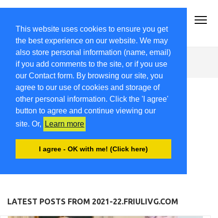
2021-22.FRIULIVG.COM
#Cultura #Turismo #Eventi #Territorio-FVG
This website uses cookies to ensure you get
the best experience on our website. We may
also store personal information (name, email)
gussofoto
if you add comments to the site, or if you use
our Contact form. By browsing our site, you
agree to our use of cookies and storage of
other personal information. Click the 'I agree'
button to agree and continue viewing our
site. Or,
Learn more
I agree - OK with me! (Click here)
LATEST POSTS FROM 2021-22.FRIULIVG.COM