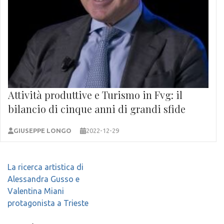
Attività produttive e Turismo in Fvg: il
bilancio di cinque anni di grandi sfide
GIUSEPPE LONGO
2022-12-29
Navigazione
La ricerca artistica di
articoli
Alessandra Gusso e
Valentina Miani
protagonista a Trieste