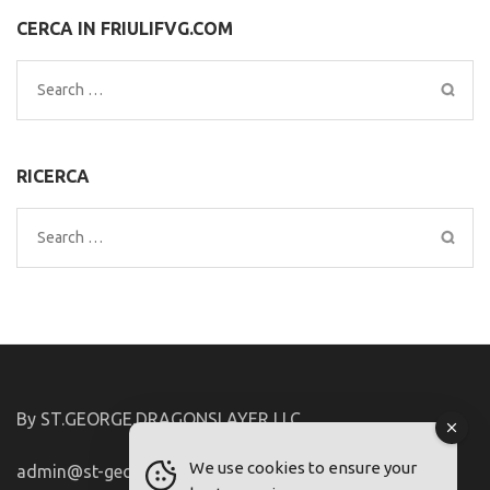
CERCA IN FRIULIFVG.COM
Search
for:
RICERCA
Search
for:
By ST.GEORGE.DRAGONSLAYER LLC
We use cookies to ensure your
admin@st-george-dragonslayer.com