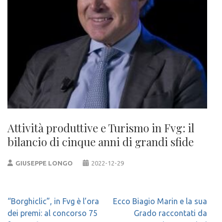
Attività produttive e Turismo in Fvg: il
bilancio di cinque anni di grandi sfide
GIUSEPPE LONGO
2022-12-29
Navigazione
“Borghiclic”, in Fvg è l’ora
Ecco Biagio Marin e la sua
articoli
dei premi: al concorso 75
Grado raccontati da