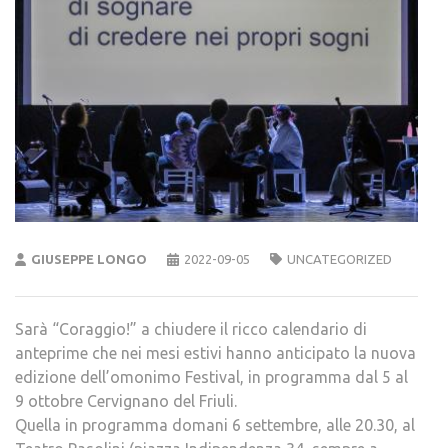
GIUSEPPE LONGO
2022-09-05
UNCATEGORIZED
Sarà “Coraggio!” a chiudere il ricco calendario di
anteprime che nei mesi estivi hanno anticipato la nuova
edizione dell’omonimo Festival, in programma dal 5 al
9 ottobre Cervignano del Friuli.
Quella in programma domani 6 settembre, alle 20.30, al