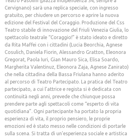
Teatro Pasolini (piazza Indipendenza 34, sempre a
Cervignano) sarà una replica speciale, con ingresso
gratuito, per chiudere un percorso e aprire la nuova
edizione del Festival del Coraggio. Produzione del Css
Teatro stabile di innovazione del Friuli Venezia Giulia, lo
spettacolo teatrale “Coraggio!” è stato ideato e diretto
da Rita Maffei con i cittadini (Lucia Beorchia, Agnese
Cosulich, Daniela Fiorin, Alessandro Gratton, Eleonora
Gregorat, Paola Iuri, Gian Mauro Sica, Elisa Soardo,
Margherita Valentinuz, Eleonora Zaja, Agnese Zanirato)
che nella cittadina della Bassa Friulana hanno aderito
al percorso di Teatro Partecipato. La pratica del Teatro
partecipato, a cui l’attrice e regista si è dedicata con
continuità negli anni, prevede che chiunque possa
prendere parte agli spettacoli come “esperto di vita
quotidiana”. Ogni partecipante ha portato la propria
esperienza di vita, il proprio pensiero, le proprie
emozioni ed è stato messo nelle condizioni di portarle
sulla scena. Si tratta di un’esperienza sociale e artistica