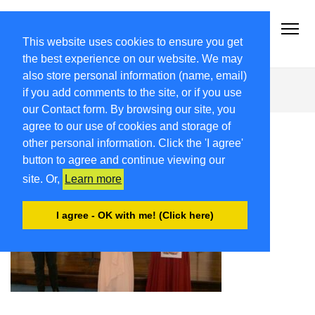
2021-22.FRIULIVG.COM
#Cultura #Turismo #Eventi #Territorio-FVG
This website uses cookies to ensure you get
the best experience on our website. We may
also store personal information (name, email)
IMG_9964
if you add comments to the site, or if you use
our Contact form. By browsing our site, you
agree to our use of cookies and storage of
other personal information. Click the 'I agree'
button to agree and continue viewing our
site. Or,
Learn more
I agree - OK with me! (Click here)