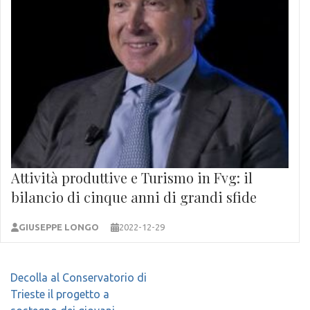
Attività produttive e Turismo in Fvg: il
bilancio di cinque anni di grandi sfide
GIUSEPPE LONGO
2022-12-29
Navigazione
Decolla al Conservatorio di
articoli
Trieste il progetto a