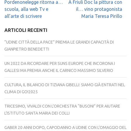
Navigazione
Pordenonelegge ritorna a…
A Friuli Doc la pittura con
articoli
scuola, alla web Tv e
il… vino protagonista
all’arte di scrivere
Maria Teresa Pirillo
ARTICOLI RECENTI
“UDINE CITTÀ DELLA PACE” PREMIA LE GRANDI CAPACITÀ DI
GIANPIETRO BENEDETTI
UN 2022 DA RICORDARE PER SUNS EUROPE CHE INCORONA I
GALLESI MA PREMIA ANCHE IL CARNICO MASSIMO SILVERIO
CULTURA, IL BILANCIO DI TIZIANA GIBELLI: SIAMO GIÀ ENTRATI NEL
CLIMA DI GO!2025
TRICESIMO, VIVALDI CON L’ORCHESTRA “BUSONI” PER AIUTARE
L’ISTITUTO SANTA MARIA DEI COLLI
GABER 20 ANNI DOPO, CAPODANNO A UDINE CON L’OMAGGIO DEL