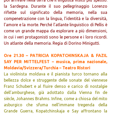
poi arrivare nella terra che il linguista visitò più spesso:
la Sardegna. Durante il suo pellegrinaggio Lorenzo
riflette sul significato della memoria, nella sua
compenetrazione con la lingua, l’identità e la diversità,
l’amore e la morte. Perché l’atlante linguistico di Pellis è
come un grande mappa da esplorare a più dimensioni,
in cui i veri protagonisti sono le persone e i loro ricordi.
Un atlante della memoria. Regia di Dorino Minigutti.
Ore 21.30 – PATRICIA KOPATCHINSKAJA & FAZIL
SAY PER MITTELFEST – musica, prima nazionale,
Moldavia/Svizzera/Turchia – Teatro Ristori
La violinista moldava e il pianista turco tornano alla
bellezza dolce e struggente delle sonate del viennese
Franz Schubert e al fluire denso e carico di nostalgie
dell’amburghese, già adottato dalla Vienna fin de
siècle, Johannes Brahms. Infine, come a chiosa del mito
asburgico che sfuma nell’immane tregenda della
Grande Guerra, Kopatchinskaja e Say affrontano la