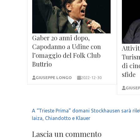
Gaber 20 anni dopo,
Capodanno a Udine con
Attivi
l’omaggio del Folk Club
Turism
Buttrio
di cin
sfide
GIUSEPPE LONGO
2022-12-30
GIUSE
Navigazione
A “Trieste Prima” domani Stockhausen sarà rile
articoli
Iaiza, Chiandotto e Klauer
Lascia un commento