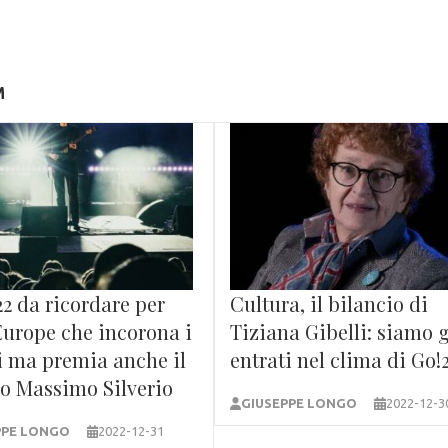
M
2 da ricordare per
Cultura, il bilancio di
Europe che incorona i
Tiziana Gibelli: siamo 
i ma premia anche il
entrati nel clima di Go!
co Massimo Silverio
GIUSEPPE LONGO
2022-12-3
PPE LONGO
2022-12-31