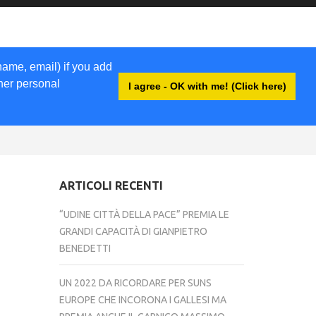
name, email) if you add
ther personal
I agree - OK with me! (Click here)
ACCEDI
ARTICOLI RECENTI
“UDINE CITTÀ DELLA PACE” PREMIA LE
GRANDI CAPACITÀ DI GIANPIETRO
BENEDETTI
UN 2022 DA RICORDARE PER SUNS
EUROPE CHE INCORONA I GALLESI MA