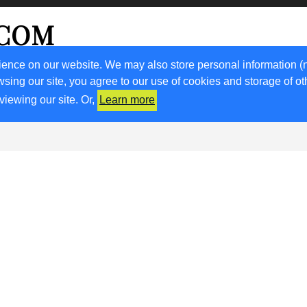
.COM
ience on our website. We may also store personal information (
wsing our site, you agree to our use of cookies and storage of o
RICETTE
KM0
VIGNETO FVG
FRIULIVG.IT
LIBRI
viewing our site. Or,
Learn more