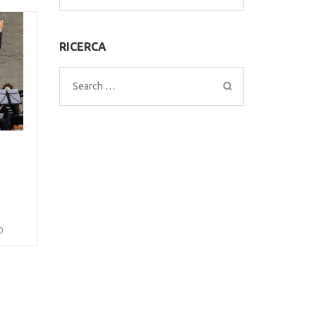
for:
RICERCA
Search
for:
0