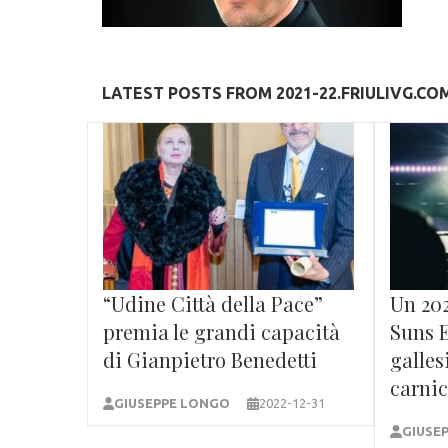
LATEST POSTS FROM 2021-22.FRIULIVG.CO
“Udine Città della Pace”
Un 202
premia le grandi capacità
Suns 
di Gianpietro Benedetti
galles
carni
GIUSEPPE LONGO
2022-12-31
GIUSE