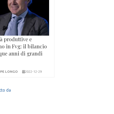
tà produttive e
o in Fvg: il bilancio
que anni di grandi
PPE LONGO
2022-12-29
tto da