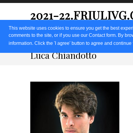
2021-22.FRIULIVG
#Cultura #Turismo #Eventi #Territorio-FVG
This website uses cookies to ensure you get the best exper
comments to the site, or if you use our Contact form. By bro
HOME 2023
2020
2019
2018
information. Click the 'I agree' button to agree and continue 
Luca Chiandotto