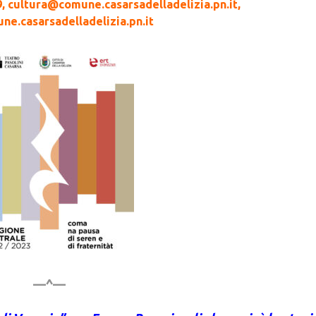
, cultura@comune.casarsadelladelizia.pn.it,
e.casarsadelladelizia.pn.it
—^—