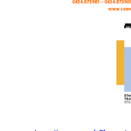
0434.873981 – 0434.873909
www.comun