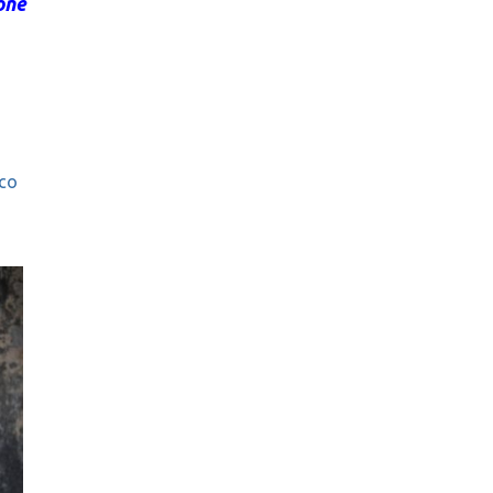
one
co