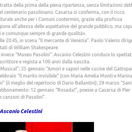
ratta della prima della piena ripartenza, senza limitazioni det
el centenario pasoliniano. Casarsa si conferma, con il ricco
turale anche per i Comuni contermini, grazie alla proficua
gione all’altezza delle aspettative del grande pubblico, ma cap
li e comunque sempre di grande qualità».
le 20.45, in scena “Il mercante di Venezia”. Paolo Valerio dirig
ntati di William Shakespeare.
invece “Museo Pasolini”: Ascanio Celestini conduce lo spetta
crittore e regista a 100 anni dalla nascita.
el Musical”; 25 gennaio “Amori e sapori nelle cucine del Gattop
ebbraio “Il marito invisibile” (con Maria Amelia Monti e Marin
” (il meglio del repertorio di Dario Ballantini); 29 marzo “Sani
i abbonamento: 12 gennaio “Rosada!”, poesie a Casarsa di Pier
e canzoni di Pasolini”.
Ascanio Celestini