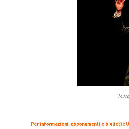
Musac
Per informazioni, abbonamenti e biglietti: U