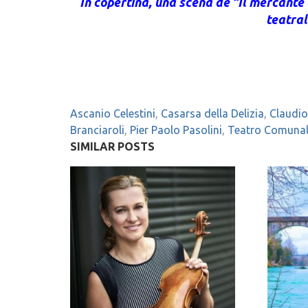
In copertina, una scena de “Il mercante 
teatral
Ascanio Celestini
,
Casarsa della Delizia
,
Claudio
Branciaroli
,
Pier Paolo Pasolini
,
Teatro Comunale
SIMILAR POSTS