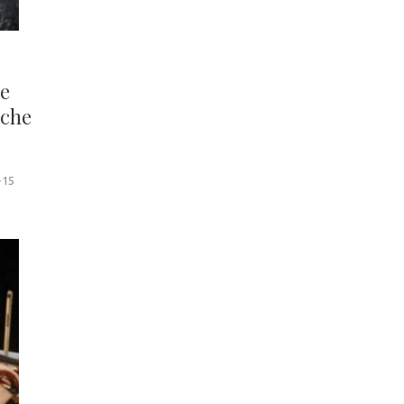
ae
 che
-15