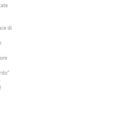
tate
ace di
e
tore
ardo”
a
!