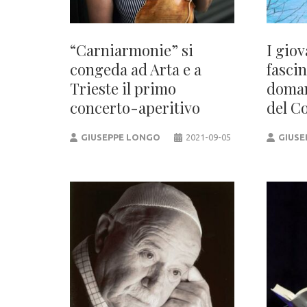
“Carniarmonie” si
I giov
congeda ad Arta e a
fascin
Trieste il primo
doman
concerto-aperitivo
del C
GIUSEPPE LONGO
2021-09-05
GIUSE