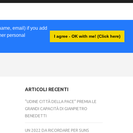
name, email) if you add
ther personal
I agree - OK with me! (Click here)
ACCEDI
ARTICOLI RECENTI
“UDINE CITTÀ DELLA PACE” PREMIA LE
GRANDI CAPACITÀ DI GIANPIETRO
BENEDETTI
UN 2022 DA RICORDARE PER SUNS