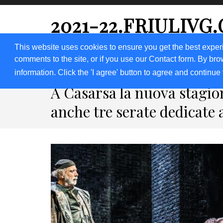
2021-22.FRIULIVG
#Cultura #Turismo #Eventi #Territorio-FVG
This website uses cookies to ensure you get the best exper
comments to the site, or if you use our Contact form. By bro
HOME 2023
2020
2019
2018
information. Click the 'I agree' button to agree and continue 
A Casarsa la nuova stagio
anche tre serate dedicate 