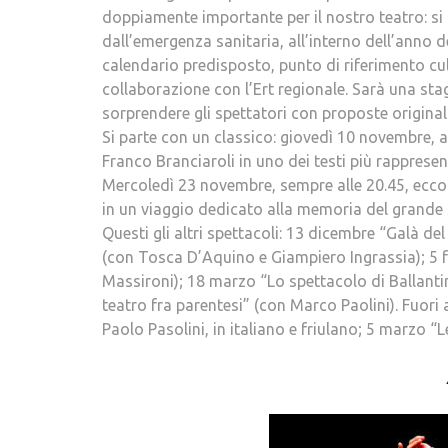
doppiamente importante per il nostro teatro: si t
dall’emergenza sanitaria, all’interno dell’anno d
calendario predisposto, punto di riferimento cul
collaborazione con l’Ert regionale. Sarà una sta
sorprendere gli spettatori con proposte origina
Si parte con un classico: giovedì 10 novembre, al
Franco Branciaroli in uno dei testi più rapprese
Mercoledì 23 novembre, sempre alle 20.45, ecco 
in un viaggio dedicato alla memoria del grande s
Questi gli altri spettacoli: 13 dicembre “Galà d
(con Tosca D’Aquino e Giampiero Ingrassia); 5 f
Massironi); 18 marzo “Lo spettacolo di Ballantini
teatro fra parentesi” (con Marco Paolini). Fuor
Paolo Pasolini, in italiano e friulano; 5 marzo “L