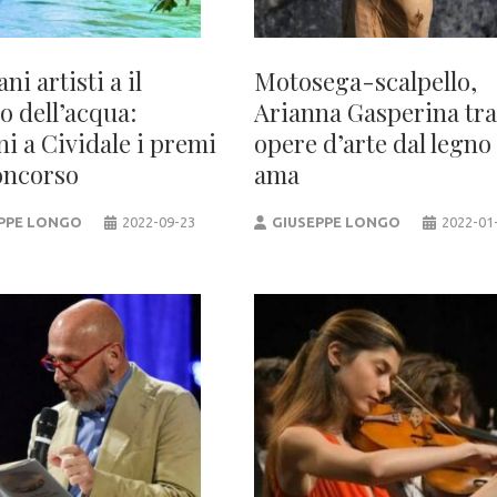
ani artisti a il
Motosega-scalpello,
o dell’acqua:
Arianna Gasperina tr
i a Cividale i premi
opere d’arte dal legno
oncorso
ama
PPE LONGO
2022-09-23
GIUSEPPE LONGO
2022-01