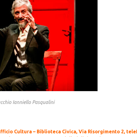
chio Ianniello Pasqualini
fficio Cultura – Biblioteca Civica, Via Risorgimento 2, tel