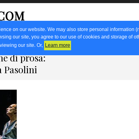
.COM
ience on our website. We may also store personal information (
wsing our site, you agree to our use of cookies and storage of o
RICETTE
KM0
VIGNETO FVG
FRIULIVG.IT
LIBRI
viewing our site. Or,
Learn more
ne di prosa:
a Pasolini