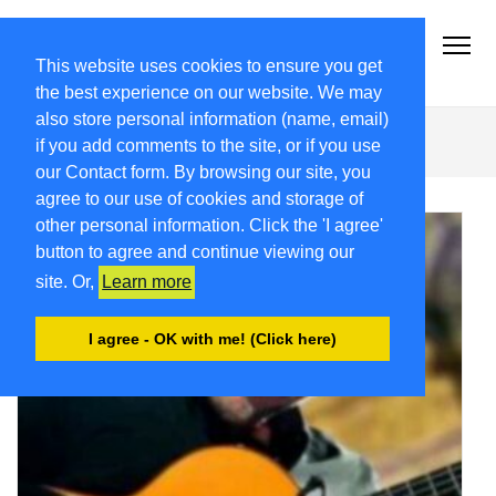
2021-22.FRIULIVG.COM
#Cultura #Turismo #Eventi #Territorio-FVG
This website uses cookies to ensure you get
the best experience on our website. We may
also store personal information (name, email)
Enoteca di Cormons
if you add comments to the site, or if you use
our Contact form. By browsing our site, you
agree to our use of cookies and storage of
other personal information. Click the 'I agree'
button to agree and continue viewing our
site. Or,
Learn more
I agree - OK with me! (Click here)