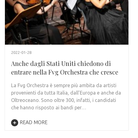
2022-01-28
Anche dagli Stati Uniti chiedono di
entrare nella Fvg Orchestra che cresce
La Fvg Orchestra è sempre più ambita da artisti
provenienti da tutta Italia, dall’Europa e anche da
Oltreoceano. Sono oltre 300, infatti, i candidati
che hanno risposto ai bandi per…
READ MORE