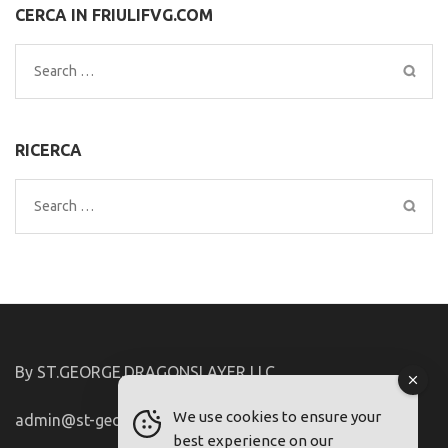
CERCA IN FRIULIFVG.COM
Search
for:
RICERCA
Search
for:
By ST.GEORGE.DRAGONSLAYER LLC
We use cookies to ensure your
admin@st-george-dragonslayer.com
best experience on our