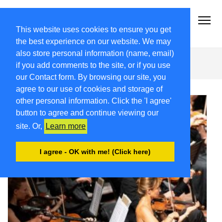
2021-22.FRIULIVG.COM
#Cultura #Turismo #Eventi #Territorio-FVG
This website uses cookies to ensure you get
the best experience on our website. We may
also store personal information (name, email)
Stati Uniti
if you add comments to the site, or if you use
our Contact form. By browsing our site, you
agree to our use of cookies and storage of
other personal information. Click the 'I agree'
button to agree and continue viewing our
site. Or,
Learn more
I agree - OK with me! (Click here)