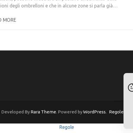
ioni degli ombrelloni e che in alcune zone si parla già…
D MORE
 | Developed By
Rara Theme
. Powered by
WordPress
.
Regole
Regole