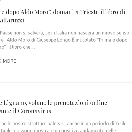
7
e dopo Aldo Moro”, domani a Trieste il libro di
attaruzzi
Paese non si salverà, se in Italia non nascerà un nuovo senso
re" Aldo Moro di Giuseppe Longo È intitolato "Prima e dopo
o" il libro che…
D MORE
1
e Lignano, volano le prenotazioni online
ante il Coronavirus
he le nostre strutture balneari, anche in un periodo difficile
ttuale, possono mostrare un positivo andamento delle