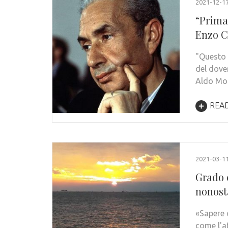
2021-12-1
“Prima 
Enzo C
"Questo 
del dove
Aldo Mor
REA
2021-03-1
Grado 
nonost
«Sapere c
come l'a