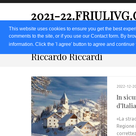
2021-22.FRIULIVG
#Cultura #Turismo #Eventi #Territorio-FVG
This website uses cookies to ensure you get the best exper
comments to the site, or if you use our Contact form. By bro
HOME 2023
2020
2019
2018
information. Click the 'I agree' button to agree and continue 
Riccardo Riccardi
2022-12-2
In sicu
d’Ital
«La strad
Regione 
corrette