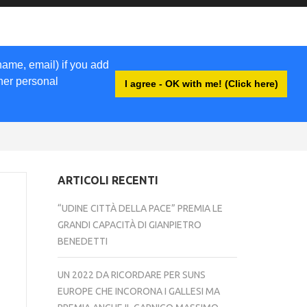
name, email) if you add
ther personal
I agree - OK with me! (Click here)
ACCEDI
ARTICOLI RECENTI
“UDINE CITTÀ DELLA PACE” PREMIA LE
GRANDI CAPACITÀ DI GIANPIETRO
BENEDETTI
UN 2022 DA RICORDARE PER SUNS
EUROPE CHE INCORONA I GALLESI MA