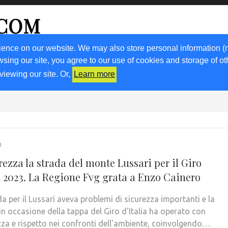
.COM
ience on our website. We may also store personal information (
wsing our site, you agree to our use of cookies and storage of o
RICETTE
KM0
VIGNETO FVG
FRIULIVG.IT
LIBRI
viewing our site. Or,
Learn more
0
rezza la strada del monte Lussari per il Giro
ia 2023. La Regione Fvg grata a Enzo Cainero
a per il Lussari aveva problemi di sicurezza importanti e la
in occasione della tappa del Giro d'Italia ha operato con
zza e rispetto nei confronti dell'ambiente, coinvolgendo…