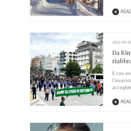
REA
2022-05-0
Da Rimi
riabbra
È con ono
l'invasio
accoglie
REA